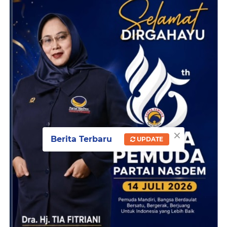
×
Berita Terbaru
UPDATE