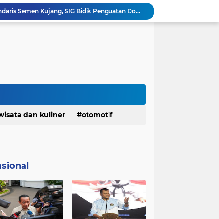
Bangkitkan Merek Legendaris Semen Kujang, SIG Bidik Penguatan Dominasi Pasar Jawa Barat
Ketua Golkar Jabar: Perjalanan Hidup Bahlil Layak Diteladani Seluruh Kader Partai
KDM Fokus Rampungkan Pemenuhan Layanan Dasar dan Konektivitas Wilayah pada 2027
Menaker: ASN Kemnaker Harus Hadirkan Dampak Nyata bagi Masyarakat
DPRD dan Gubernur Jawa Barat Menyepakati Rancangan KUA-PPAS APBD Tahun Anggaran 2027
Margaretha : Ekonomi Jabar Triwulan II 2026 Tumbuh 5,73 Persen, Lebih Tinggi Dibandingkan Nasional
Pemkot Siapkan 100 Armada Pengangkut Sampah Bila TPPAS Legok Nangka Beroperasi
Serda Muhammad Raihan Fadhila Raih Emas pada 8th Asian Taekwondo Indonesia Open Championship 2026
Presiden Prabowo Instruksikan Percepatan Penanganan Pemadaman Listrik & Jaga Stabilitas Harga BBM
Jelang Konferprov PWI Jabar, Bos Ayo Media Sambangi Rumah PWI Kota Bogor
wisata dan kuliner
otomotif
sional