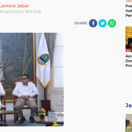
Lentera Jabar
Pre
Ins
26 April 2025 | 19:31 WIB
Pe
Pem
SHARE
Jag
BB
Asr
Dor
Pro
Sat
Kin
Ja