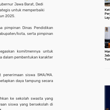
Gubernur Jawa Barat, Dedi
Ket
ategis untuk memperbaiki
Per
hun 2025.
Lay
Kad
ma pimpinan Dinas Pendidikan
kabupaten/kota, serta pimpinan
egaskan komitmennya untuk
Mar
Jab
ya dalam pembentukan karakter
Tum
Leb
Dib
at penerimaan siswa SMA/MA.
netapkan daya tampung secara
rahkan ke sekolah swasta yang
aan siswa yang bersekolah di