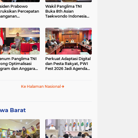
siden Prabowo
Wakil Panglima TNI
truksikan Percepatan
Buka 8th Asian
nanganan
Taekwondo Indonesia
adaman Listrik &
Open Championship
a Stabilitas Harga
2026
M
enum Panglima TNI
Perkuat Adaptasi Digital
ong Optimalisasi
dan Pesta Rakyat, PWI
gram dan Anggaran
Fest 2026 Jadi Agenda
ker Melalui Evaluasi
Tetap PWI Pusat
erja
Ke Halaman Nasional
wa Barat