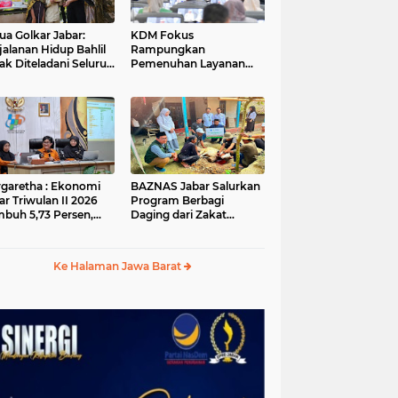
ua Golkar Jabar:
KDM Fokus
jalanan Hidup Bahlil
Rampungkan
ak Diteladani Seluruh
Pemenuhan Layanan
er Partai
Dasar dan Konektivitas
Wilayah pada 2027
garetha : Ekonomi
BAZNAS Jabar Salurkan
ar Triwulan II 2026
Program Berbagi
buh 5,73 Persen,
Daging dari Zakat
ih Tinggi
Pengguna BRImo untuk
andingkan Nasional
Masyarakat Desa Ciririp
Purwakarta
Ke Halaman Jawa Barat