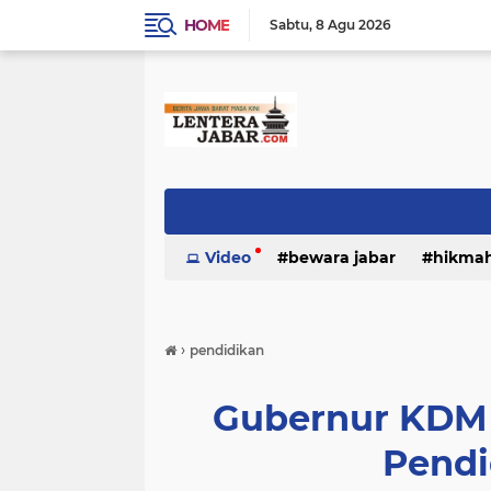
HOME
Sabtu
8 Agu 2026
Video
bewara jabar
hikma
›
pendidikan
Gubernur KDM 
Pendi