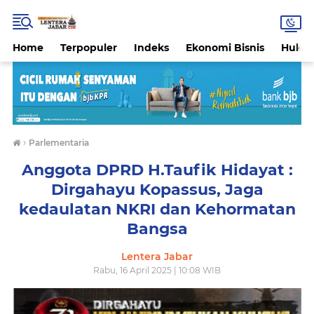
Home
Terpopuler
Indeks
Ekonomi Bisnis
Hukri
›
Parlementaria
Anggota DPRD H.Taufik Hidayat :
Dirgahayu Kopassus, Jaga
kedaulatan NKRI dan Kehormatan
Bangsa
Lentera Jabar
Rabu, 16 April 2025 | 10:08 WIB