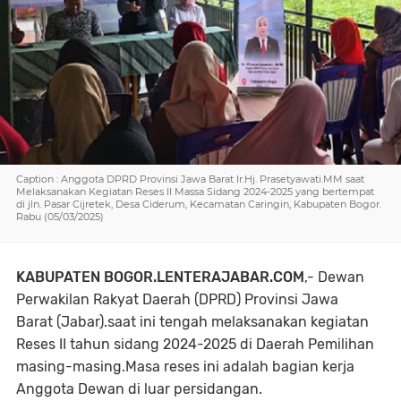
Caption : Anggota DPRD Provinsi Jawa Barat Ir.Hj. Prasetyawati.MM saat
Melaksanakan Kegiatan Reses II Massa Sidang 2024-2025 yang bertempat
di jln. Pasar Cijretek, Desa Ciderum, Kecamatan Caringin, Kabupaten Bogor.
Rabu (05/03/2025)
KABUPATEN BOGOR.LENTERAJABAR.COM
,- Dewan
Perwakilan Rakyat Daerah (
DPRD) Provinsi Jawa
Barat
(Jabar)
.
saat ini tengah melaksanakan kegiatan
Reses II tahun sidang 2024-2025 di Daerah Pemilihan
masing-masing.Masa reses ini adalah bagian kerja
Anggota Dewan di luar persidangan.