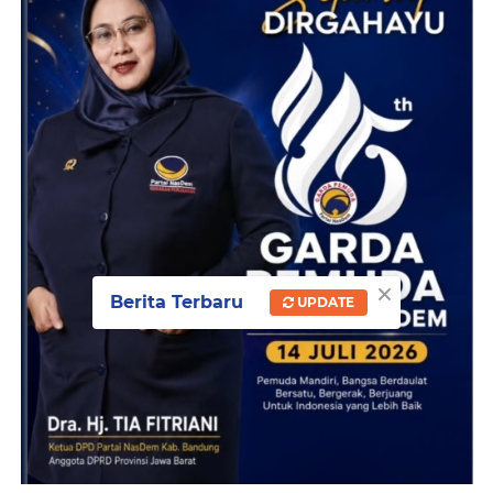
×
Berita Terbaru
UPDATE