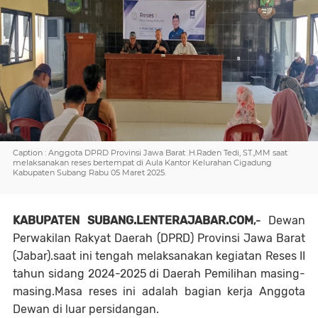
Caption : Anggota DPRD Provinsi Jawa Barat .H.Raden Tedi, ST.,MM saat
melaksanakan reses bertempat di Aula Kantor Kelurahan Cigadung
Kabupaten Subang Rabu 05 Maret 2025.
KABUPATEN SUBANG.LENTERAJABAR.COM
,-
Dewan
Perwakilan Rakyat Daerah (DPRD) Provinsi Jawa Barat
(Jabar).saat ini tengah melaksanakan kegiatan Reses II
tahun sidang 2024-2025 di Daerah Pemilihan masing-
masing.Masa reses ini adalah bagian kerja Anggota
Dewan di luar persidangan.