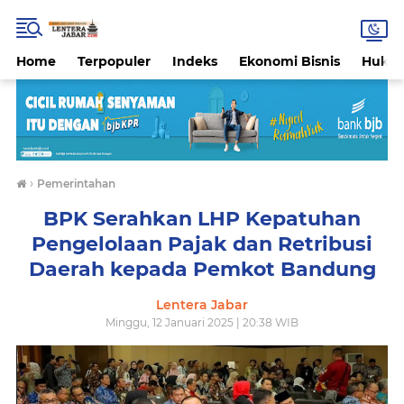
Home
Terpopuler
Indeks
Ekonomi Bisnis
Hukri
›
Pemerintahan
BPK Serahkan LHP Kepatuhan
Pengelolaan Pajak dan Retribusi
Daerah kepada Pemkot Bandung
Lentera Jabar
Minggu, 12 Januari 2025 | 20:38 WIB