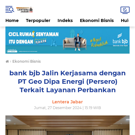
Home
Terpopuler
Indeks
Ekonomi Bisnis
Hukri
›
Ekonomi Bisnis
bank bjb Jalin Kerjasama dengan
PT Geo Dipa Energi (Persero)
Terkait Layanan Perbankan
Lentera Jabar
Jumat, 27 Desember 2024 | 15:19 WIB