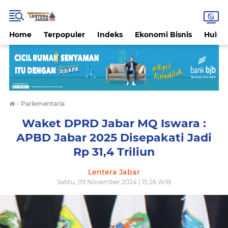
Home
Terpopuler
Indeks
Ekonomi Bisnis
Hukri
›
Parlementaria
Waket DPRD Jabar MQ Iswara :
APBD Jabar 2025 Disepakati Jadi
Rp 31,4 Triliun
Lentera Jabar
Sabtu, 09 November 2024 | 15:26 WIB