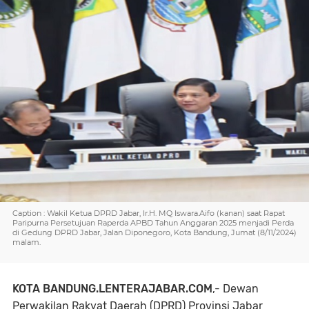
Caption : Wakil Ketua DPRD Jabar, Ir.H. MQ Iswara.Aifo (kanan) saat Rapat
Paripurna Persetujuan Raperda APBD Tahun Anggaran 2025 menjadi Perda
di Gedung DPRD Jabar, Jalan Diponegoro, Kota Bandung, Jumat (8/11/2024)
malam.
KOTA BANDUNG.LENTERAJABAR.COM
,- Dewan
Perwakilan Rakyat Daerah (DPRD) Provinsi Jabar