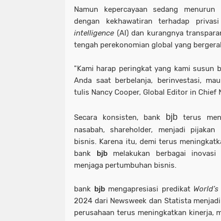
Namun kepercayaan sedang menurun di
dengan kekhawatiran terhadap priva
intelligence
(AI) dan kurangnya transpara
tengah perekonomian global yang bergera
"Kami harap peringkat yang kami susun b
Anda saat berbelanja, berinvestasi, ma
tulis Nancy Cooper, Global Editor in Chie
bjb
Secara konsisten, bank
terus menj
nasabah, shareholder, menjadi pijakan
bisnis. Karena itu, demi terus meningkat
bank
bjb
melakukan berbagai inovasi
menjaga pertumbuhan bisnis.
bank
bjb
mengapresiasi predikat
World’
2024 dari Newsweek dan Statista menjadi
perusahaan terus meningkatkan kinerja,