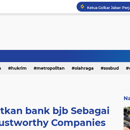
h
hukrim
metropolitan
olahraga
sosbud
Na
kan bank bjb Sebagai
rustworthy Companies