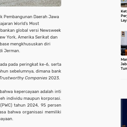
Ket
Per
ank Pembangunan Daerah Jawa
Lay
jajaran World’s Most
Kad
rbankan global versi Newsweek
ew York, Amerika Serikat dan
abase mengkhususkan diri
di Jerman.
Mar
ada pada peringkat ke-6, serta
Jab
Tum
tahun sebelumnya, dimana bank
Leb
 Trustworthy Companies
2023.
Dib
bahwa kepercayaan adalah inti
leh individu maupun korporasi.
 (PWC) tahun 2024, 95 persen
asa bahwa organisasi memiliki
ayaan.