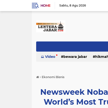
HOME
Sabtu
8 Agu 2026
Video
bewara jabar
hikma
›
Ekonomi Bisnis
Newsweek Nobat
World’s Most T