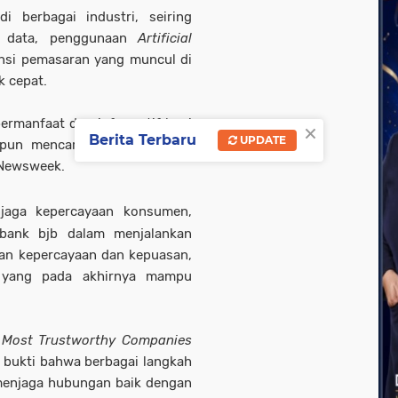
 berbagai industri, seiring
si data, penggunaan
Artificial
nsi pemasaran yang muncul di
k cepat.
ermanfaat dan informatif bagi
×
Berita Terbaru
UPDATE
upun mencari pekerjaan baru,”
f Newsweek.
aga kepercayaan konsumen,
 bank bjb dalam menjalankan
kan kepercayaan dan kepuasan,
 yang pada akhirnya mampu
s Most Trustworthy Companies
 bukti bahwa berbagai langkah
 menjaga hubungan baik dengan