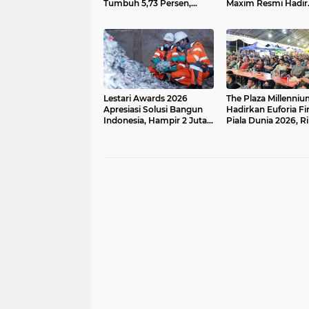
Tumbuh 5,73 Persen,
Maxim Resmi Hadir
Lebih Tinggi
Menjangkau Masya
Dibandingkan Nasional
Jatibarang
Lestari Awards 2026
The Plaza Millenni
Apresiasi Solusi Bangun
Hadirkan Euforia Fi
Indonesia, Hampir 2 Juta
Piala Dunia 2026, R
Ton Limbah Disulap Jadi
Pengunjung Ramai
Sumber Energi
Nobar Argentina vs
Spanyol