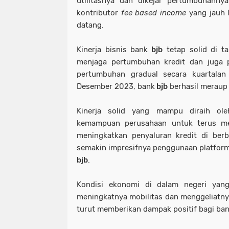
utilitasnya dan dikejar pertumbuhanny
kontributor
fee based income
yang jauh 
datang.
Kinerja bisnis bank
bjb
tetap solid di 
menjaga pertumbuhan kredit dan juga p
pertumbuhan gradual secara kuartalan 
Desember 2023, bank
bjb
berhasil meraup l
Kinerja solid yang mampu diraih ol
kemampuan perusahaan untuk terus me
meningkatkan penyaluran kredit di ber
semakin impresifnya penggunaan platform d
bjb
.
Kondisi ekonomi di dalam negeri yang
meningkatnya mobilitas dan menggeliatnya
turut memberikan dampak positif bagi ba