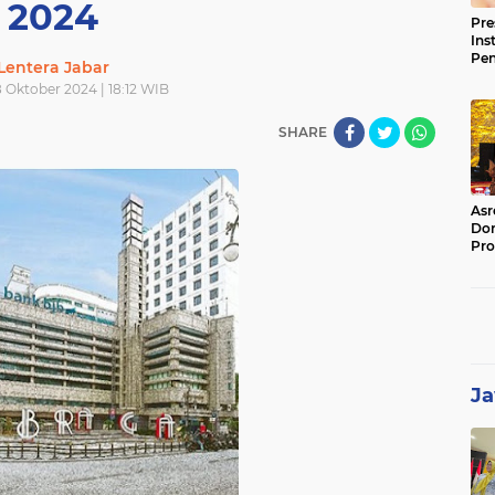
2024
Pre
Ins
Pe
Lentera Jabar
Pem
8 Oktober 2024 | 18:12 WIB
Jag
BB
SHARE
Asr
Dor
Pro
Sat
Kin
Ja