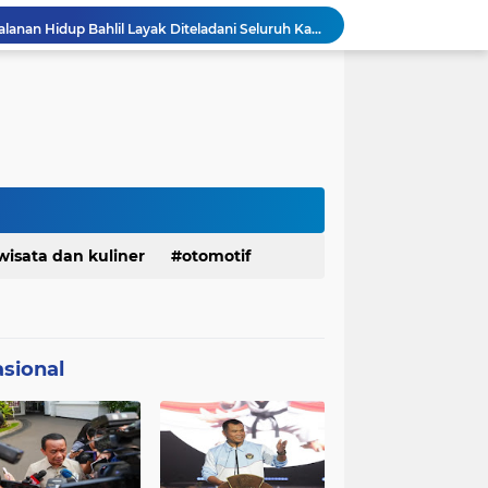
Ketua Golkar Jabar: Perjalanan Hidup Bahlil Layak Diteladani Seluruh Kader Partai
KDM Fokus Rampungkan Pemenuhan Layanan Dasar dan Konektivitas Wilayah pada 2027
Menaker: ASN Kemnaker Harus Hadirkan Dampak Nyata bagi Masyarakat
DPRD dan Gubernur Jawa Barat Menyepakati Rancangan KUA-PPAS APBD Tahun Anggaran 2027
Margaretha : Ekonomi Jabar Triwulan II 2026 Tumbuh 5,73 Persen, Lebih Tinggi Dibandingkan Nasional
Pemkot Siapkan 100 Armada Pengangkut Sampah Bila TPPAS Legok Nangka Beroperasi
Serda Muhammad Raihan Fadhila Raih Emas pada 8th Asian Taekwondo Indonesia Open Championship 2026
Presiden Prabowo Instruksikan Percepatan Penanganan Pemadaman Listrik & Jaga Stabilitas Harga BBM
Jelang Konferprov PWI Jabar, Bos Ayo Media Sambangi Rumah PWI Kota Bogor
wisata dan kuliner
otomotif
Bangkitkan Merek Legendaris Semen Kujang, SIG Bidik Penguatan Dominasi Pasar Jawa Barat
sional