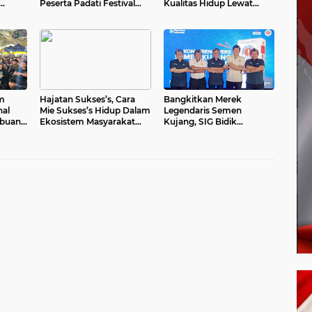
Peserta Padati Festival
Kualitas Hidup Lewat
rakat
Untuk Bertemu Ahn Hyo
Senam Sehat dan Edukasi
Seop
Healthy Juice
um
Hajatan Sukses’s, Cara
Bangkitkan Merek
nal
Mie Sukses’s Hidup Dalam
Legendaris Semen
ibuan
Ekosistem Masyarakat
Kujang, SIG Bidik
kan
Sub-Urban Indonesia
Penguatan Dominasi
Pasar Jawa Barat