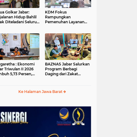
ua Golkar Jabar:
KDM Fokus
jalanan Hidup Bahlil
Rampungkan
ak Diteladani Seluruh
Pemenuhan Layanan
er Partai
Dasar dan Konektivitas
Wilayah pada 2027
garetha : Ekonomi
BAZNAS Jabar Salurkan
ar Triwulan II 2026
Program Berbagi
buh 5,73 Persen,
Daging dari Zakat
ih Tinggi
Pengguna BRImo untuk
andingkan Nasional
Masyarakat Desa Ciririp
Purwakarta
Ke Halaman Jawa Barat