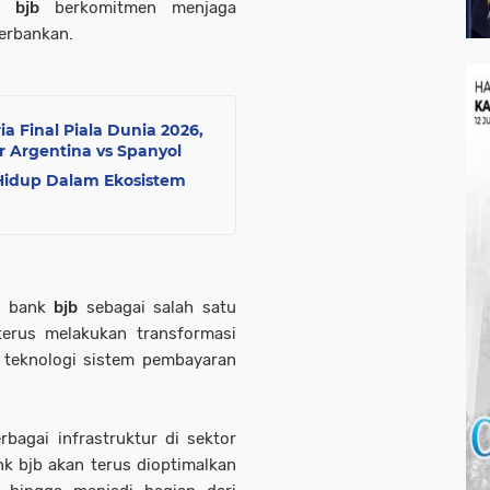
nk
bjb
berkomitmen menjaga
erbankan.
a Final Piala Dunia 2026,
 Argentina vs Spanyol
 Hidup Dalam Ekosistem
an bank
bjb
sebagai salah satu
terus melakukan transformasi
r teknologi sistem pembayaran
agai infrastruktur di sektor
nk bjb akan terus dioptimalkan