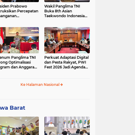
siden Prabowo
Wakil Panglima TNI
truksikan Percepatan
Buka 8th Asian
nanganan
Taekwondo Indonesia
adaman Listrik &
Open Championship
a Stabilitas Harga
2026
M
enum Panglima TNI
Perkuat Adaptasi Digital
ong Optimalisasi
dan Pesta Rakyat, PWI
gram dan Anggaran
Fest 2026 Jadi Agenda
ker Melalui Evaluasi
Tetap PWI Pusat
erja
Ke Halaman Nasional
wa Barat