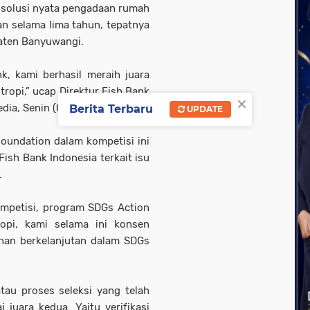
 solusi nyata pengadaan rumah
lan selama lima tahun, tepatnya
paten Banyuwangi.
k, kami berhasil meraih juara
tropi,” ucap Direktur Fish Bank
×
dia, Senin (07/10/2024).
Berita Terbaru
UPDATE
Foundation dalam kompetisi ini
Fish Bank Indonesia terkait isu
.
kompetisi, program SDGs Action
opi, kami selama ini konsen
nan berkelanjutan dalam SDGs
tau proses seleksi yang telah
 juara kedua. Yaitu verifikasi