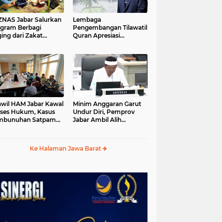
S Jabar Salurkan
Lembaga
gram Berbagi
Pengembangan Tilawatil
ing dari Zakat
Quran Apresiasi
ngguna BRImo untuk
Keputusan Pemprov
yarakat Desa Ciririp
Jabar Selenggarakan
wakarta
Langsung MTQ Jabar
wil HAM Jabar Kawal
Minim Anggaran Garut
ses Hukum, Kasus
Undur Diri, Pemprov
mbunuhan Satpam
Jabar Ambil Alih
iluhur
Pelaksanaan MTQ Jabar
2026
Ke Halaman Jawa Barat