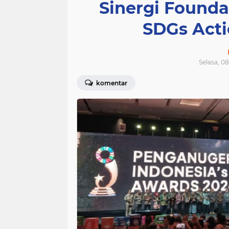
Sinergi Founda
SDGs Act
Selasa, 0
komentar