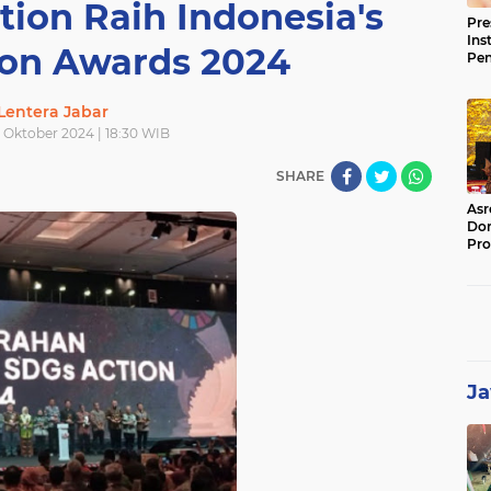
tion Raih Indonesia's
Pre
Ins
ion Awards 2024
Pe
Pem
Jag
Lentera Jabar
BB
8 Oktober 2024 | 18:30 WIB
SHARE
Asr
Dor
Pro
Sat
Kin
Ja