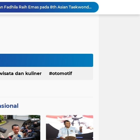
Serda Muhammad Raihan Fadhila Raih Emas pada 8th Asian Taekwondo Indonesia Open Championship 2026
Presiden Prabowo Instruksikan Percepatan Penanganan Pemadaman Listrik & Jaga Stabilitas Harga BBM
BAZNAS Jabar Salurkan Program Berbagi Daging dari Zakat Pengguna BRImo untuk Masyarakat Desa Ciririp Purwakarta
Lembaga Pengembangan Tilawatil Quran Apresiasi Keputusan Pemprov Jabar Selenggarakan Langsung MTQ Jabar
Wakil Panglima TNI Buka 8th Asian Taekwondo Indonesia Open Championship 2026
Kanwil HAM Jabar Kawal Proses Hukum, Kasus Pembunuhan Satpam Jatiluhur
KDM Fokus Rampungkan Pemenuhan Layanan Dasar dan Konektivitas Wilayah pada 2027
Menaker: ASN Kemnaker Harus Hadirkan Dampak Nyata bagi Masyarakat
DPRD dan Gubernur Jawa Barat Menyepakati Rancangan KUA-PPAS APBD Tahun Anggaran 2027
wisata dan kuliner
otomotif
Pemkot Siapkan 100 Armada Pengangkut Sampah Bila TPPAS Legok Nangka Beroperasi
sional