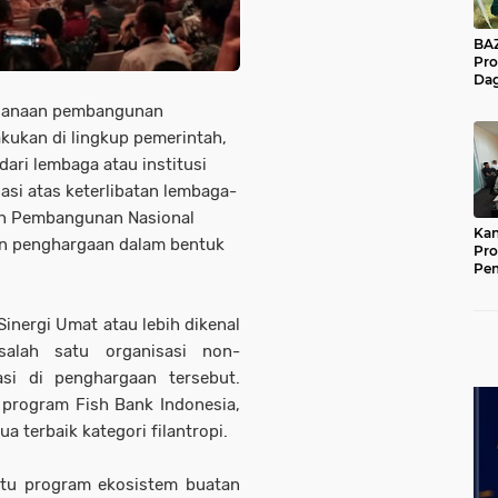
BAZNA
Pro
Dag
Pe
ksanaan pembangunan
Mas
Pur
akukan di lingkup pemerintah,
ari lembaga atau institusi
iasi atas keterlibatan lembaga-
an Pembangunan Nasional
Kan
an penghargaan dalam bentuk
Pro
Pe
Jat
inergi Umat atau lebih dikenal
salah satu organisasi non-
i di penghargaan tersebut.
 program Fish Bank Indonesia,
ua terbaik kategori filantropi.
atu program ekosistem buatan