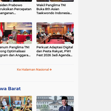
siden Prabowo
Wakil Panglima TNI
truksikan Percepatan
Buka 8th Asian
nanganan
Taekwondo Indonesia
adaman Listrik &
Open Championship
a Stabilitas Harga
2026
M
enum Panglima TNI
Perkuat Adaptasi Digital
ong Optimalisasi
dan Pesta Rakyat, PWI
gram dan Anggaran
Fest 2026 Jadi Agenda
ker Melalui Evaluasi
Tetap PWI Pusat
erja
Ke Halaman Nasional
wa Barat