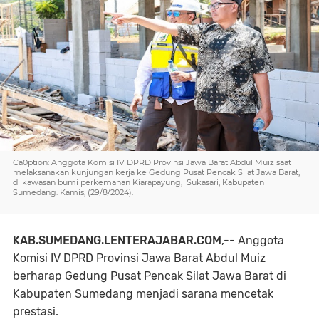
Ca0ption: Anggota Komisi IV DPRD Provinsi Jawa Barat Abdul Muiz saat
melaksanakan kunjungan kerja ke Gedung Pusat Pencak Silat Jawa Barat,
di kawasan bumi perkemahan Kiarapayung, Sukasari, Kabupaten
Sumedang. Kamis, (29/8/2024).
KAB.SUMEDANG.LENTERAJABAR.COM
,-- Anggota
Komisi IV DPRD Provinsi Jawa Barat Abdul Muiz
berharap Gedung Pusat Pencak Silat Jawa Barat di
Kabupaten Sumedang menjadi sarana mencetak
prestasi.