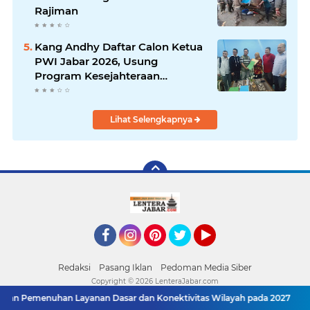
Rajiman
Kang Andhy Daftar Calon Ketua
PWI Jabar 2026, Usung
Program Kesejahteraan
Wartawan hingga Peluang Kerja
Internasional
Lihat Selengkapnya
Facebook
Instagram
Pinterest
Twitter
YouTube
Redaksi
Pasang Iklan
Pedoman Media Siber
Copyright ©
2026 LenteraJabar.com
Layanan Dasar dan Konektivitas Wilayah pada 2027
Menaker: ASN K