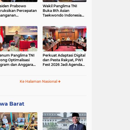
siden Prabowo
Wakil Panglima TNI
truksikan Percepatan
Buka 8th Asian
nanganan
Taekwondo Indonesia
adaman Listrik &
Open Championship
a Stabilitas Harga
2026
M
enum Panglima TNI
Perkuat Adaptasi Digital
ong Optimalisasi
dan Pesta Rakyat, PWI
gram dan Anggaran
Fest 2026 Jadi Agenda
ker Melalui Evaluasi
Tetap PWI Pusat
erja
Ke Halaman Nasional
wa Barat