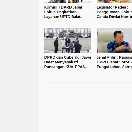
Komisi II DPRD Jabar
Legislator Radea :
Fokus Tingkatkan
Penggunaan Doku
Layanan UPTD Balai
Ganda Dinilai Hamb
Pengujian dan Sertifikasi
Smart City dan
Mutu Barang Agro
Tingkatkan Timbul
Sampah di Kota B
DPRD dan Gubernur Jawa
Jenal Arifin : Pansus XV
Barat Menyepakati
DPRD Jabar Soroti 
Rancangan KUA-PPAS
Fungsi Lahan, Sam
APBD Tahun Anggaran
dan Sungai di Bogo
2027