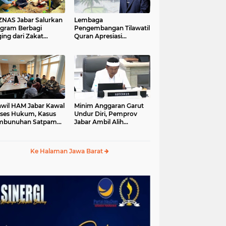
S Jabar Salurkan
Lembaga
gram Berbagi
Pengembangan Tilawatil
ing dari Zakat
Quran Apresiasi
ngguna BRImo untuk
Keputusan Pemprov
yarakat Desa Ciririp
Jabar Selenggarakan
wakarta
Langsung MTQ Jabar
wil HAM Jabar Kawal
Minim Anggaran Garut
ses Hukum, Kasus
Undur Diri, Pemprov
mbunuhan Satpam
Jabar Ambil Alih
iluhur
Pelaksanaan MTQ Jabar
2026
Ke Halaman Jawa Barat