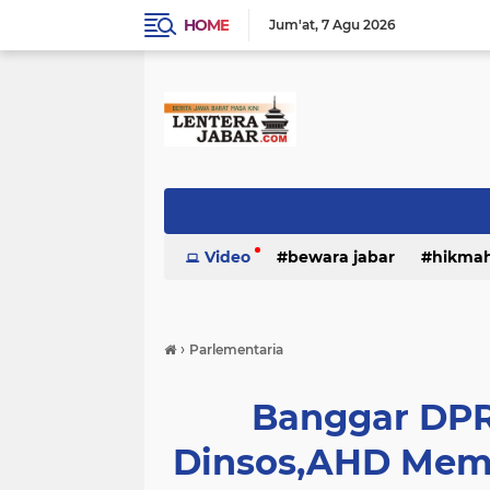
HOME
Jum'at
7 Agu 2026
Video
bewara jabar
hikma
›
Parlementaria
Banggar DPR
Dinsos,AHD Mem