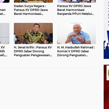
Dadan Surya Negara :
Pansus XV DPRD Jawa
men
Pansus XV DPRD Jawa
Barat Harmonisasi
at
Barat Harmonisasi
Ranperda PPLH Melalui
Ranperda PPLH Melalui
Konsultasi ke
an
Konsultasi ke
Kementerian
andung
Kementerian
H. Jenal Arifin : Pansus XV
H. M. Hasbullah Rahmad :
Alih
DPRD Jabar Dorong
Komisi V DPRD Jabar
pah,
Penguatan Pengawasan
Dorong Penguatan
r
Pencemaran Lingkungan
Sarana dan Pemetaan
di DAS Cilamaya
Kebutuhan Sekolah
Rakyat di Kabupaten
Bandung