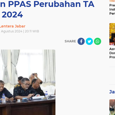
n PPAS Perubahan TA
Pre
Ins
2024
Pe
Pem
Jag
Lentera Jabar
BB
 Agustus 2024 | 20:11 WIB
SHARE
Asr
Dor
Pro
Sat
Kin
Ja