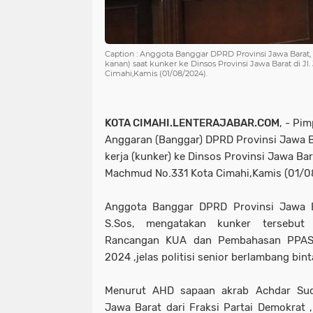
Caption : Anggota Banggar DPRD Provinsi Jawa Barat, H
kanan) saat kunker ke Dinsos Provinsi Jawa Barat di J
Cimahi,Kamis (01/08/2024).
KOTA CIMAHI.LENTERAJABAR.COM
, - Pi
Anggaran (Banggar) DPRD Provinsi Jawa 
kerja (kunker) ke Dinsos Provinsi Jawa Bara
Machmud No.331 Kota Cimahi,Kamis (01/
Anggota Banggar DPRD Provinsi Jawa Ba
S.Sos, mengatakan kunker tersebut
Rancangan KUA dan Pembahasan PPAS
2024 ,jelas politisi senior berlambang bint
Menurut AHD sapaan akrab Achdar Sud
Jawa Barat dari Fraksi Partai Demokrat ,