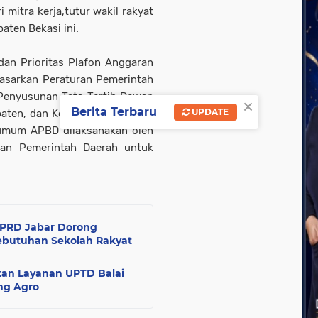
mitra kerja,tutur wakil rakyat
paten Bekasi ini.
n Prioritas Plafon Anggaran
asarkan Peraturan Pemerintah
enyusunan Tata Tertib Dewan
×
Berita Terbaru
UPDATE
aten, dan Kota pasal 16 ayat 2
umum APBD dilaksanakan oleh
an Pemerintah Daerah untuk
 DPRD Jabar Dorong
butuhan Sekolah Rakyat
kan Layanan UPTD Balai
ang Agro