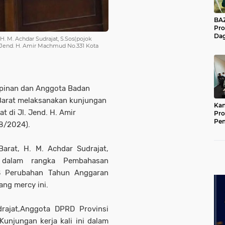
BAZNA
Pro
Dag
. M. Achdar Sudrajat, S.Sos(pojok
Pe
l. Jend. H. Amir Machmud No.331 Kota
Mas
Pur
mpinan dan Anggota Badan
Barat melaksanakan kunjungan
Kan
t di Jl. Jend. H. Amir
Pro
Pe
08/2024).
Jat
rat, H. M. Achdar Sudrajat,
 dalam rangka Pembahasan
 Perubahan Tahun Anggaran
ang mercy ini.
rajat,Anggota DPRD Provinsi
Kunjungan kerja kali ini dalam