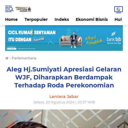
Home
Terpopuler
Indeks
Ekonomi Bisnis
Hukri
›
Parlementaria
Aleg Hj.Sumiyati Apresiasi Gelaran
WJF, Diharapkan Berdampak
Terhadap Roda Perekonomian
Lentera Jabar
Selasa, 20 Agustus 2024 | 20:57 WIB