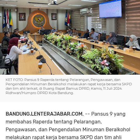
KET FOTO: Pansus 9 Raperda tentang Pelarangan, Pengawasan, dan
Pengendalian Minuman Beralkohol melakukan rapat kerja bersama SKPD
dan tim ahli terkait, di Ruang Rapat Bamus DPRD, Kamis, 11 Juli 2024.
Ridhwan/Humpro DPRD Kota Bandung.
BANDUNG.LENTERAJABAR.COM
, -- Pansus 9 yang
membahas Raperda tentang Pelarangan,
Pengawasan, dan Pengendalian Minuman Beralkohol
melakukan rapat kerja bersama SKPD dan tim ahli