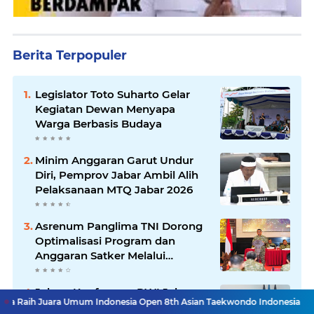
Berita Terpopuler
Legislator Toto Suharto Gelar
Kegiatan Dewan Menyapa
Warga Berbasis Budaya
Minim Anggaran Garut Undur
Diri, Pemprov Jabar Ambil Alih
Pelaksanaan MTQ Jabar 2026
Asrenum Panglima TNI Dorong
Optimalisasi Program dan
Anggaran Satker Melalui
Evaluasi Kinerja
Jelang Konferprov PWI Jabar,
a Umum Indonesia Open 8th Asian Taekwondo Indonesia Open Championsh
Bos Ayo Media Sambangi