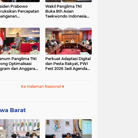
siden Prabowo
Wakil Panglima TNI
truksikan Percepatan
Buka 8th Asian
nanganan
Taekwondo Indonesia
adaman Listrik &
Open Championship
a Stabilitas Harga
2026
M
enum Panglima TNI
Perkuat Adaptasi Digital
ong Optimalisasi
dan Pesta Rakyat, PWI
gram dan Anggaran
Fest 2026 Jadi Agenda
ker Melalui Evaluasi
Tetap PWI Pusat
erja
Ke Halaman Nasional
wa Barat