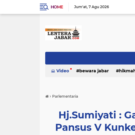
HOME
Jum'at
7 Agu 2026
Video
bewara jabar
hikma
›
Parlementaria
Hj.Sumiyati : G
Pansus V Kunk