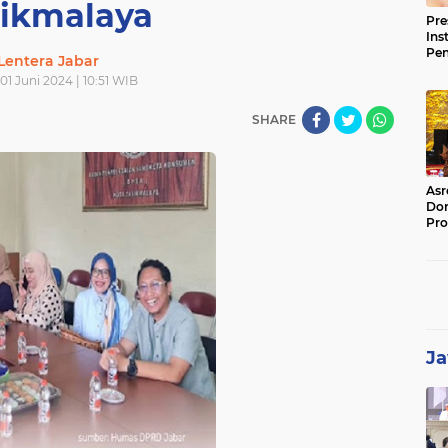
sikmalaya
Pre
Ins
Pe
Lentera Jabar
Pem
01 Juni 2024 | 10:51 WIB
Jag
BB
SHARE
Asr
Dor
Pro
Sat
Kin
Ja