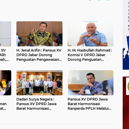
H. Jenal Arifin : Pansus XV
H. M. Hasbullah Rahmad :
Alih
DPRD Jabar Dorong
Komisi V DPRD Jabar
pah,
Penguatan Pengawasan
Dorong Penguatan
r
Pencemaran Lingkungan
Sarana dan Pemetaan
di DAS Cilamaya
Kebutuhan Sekolah
Rakyat di Kabupaten
Bandung
Dadan Surya Negara :
Pansus XV DPRD Jawa
men
Pansus XV DPRD Jawa
Barat Harmonisasi
at
Barat Harmonisasi
Ranperda PPLH Melalui
Ranperda PPLH Melalui
Konsultasi ke
an
Konsultasi ke
Kementerian
andung
Kementerian