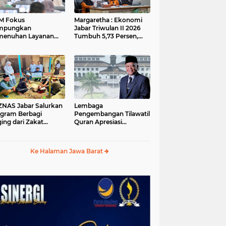
M Fokus
Margaretha : Ekonomi
mpungkan
Jabar Triwulan II 2026
menuhan Layanan
Tumbuh 5,73 Persen,
ar dan Konektivitas
Lebih Tinggi
ayah pada 2027
Dibandingkan Nasional
S Jabar Salurkan
Lembaga
gram Berbagi
Pengembangan Tilawatil
ing dari Zakat
Quran Apresiasi
ngguna BRImo untuk
Keputusan Pemprov
yarakat Desa Ciririp
Jabar Selenggarakan
wakarta
Langsung MTQ Jabar
Ke Halaman Jawa Barat