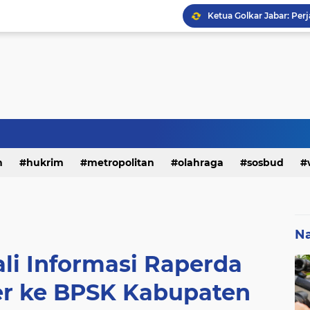
h
hukrim
metropolitan
olahraga
sosbud
Na
ali Informasi Raperda
er ke BPSK Kabupaten