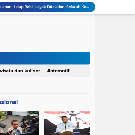
KDM Fokus Rampungkan Pemenuhan Layanan Dasar dan Konektivitas Wilayah pada 2027
Menaker: ASN Kemnaker Harus Hadirkan Dampak Nyata bagi Masyarakat
DPRD dan Gubernur Jawa Barat Menyepakati Rancangan KUA-PPAS APBD Tahun Anggaran 2027
Margaretha : Ekonomi Jabar Triwulan II 2026 Tumbuh 5,73 Persen, Lebih Tinggi Dibandingkan Nasional
Pemkot Siapkan 100 Armada Pengangkut Sampah Bila TPPAS Legok Nangka Beroperasi
Serda Muhammad Raihan Fadhila Raih Emas pada 8th Asian Taekwondo Indonesia Open Championship 2026
Presiden Prabowo Instruksikan Percepatan Penanganan Pemadaman Listrik & Jaga Stabilitas Harga BBM
BAZNAS Jabar Salurkan Program Berbagi Daging dari Zakat Pengguna BRImo untuk Masyarakat Desa Ciririp Purwakarta
Bangkitkan Merek Legendaris Semen Kujang, SIG Bidik Penguatan Dominasi Pasar Jawa Barat
wisata dan kuliner
otomotif
Ketua Golkar Jabar: Perjalanan Hidup Bahlil Layak Diteladani Seluruh Kader Partai
sional