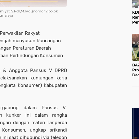
iyati,S.Pd.I,M.IPol,(nomor 2 pojok
KD
ikmalaya
Ra
Pe
Das
Wil
 Perwakilan Rakyat
tengah menyusun Rancangan
angan Peraturan Daerah
araan Perlindungan Konsumen.
BAZNA
nan & Anggota Pansus V DPRD
Pro
Dag
elaksanakan kunjungan kerja
Pe
Sengketa Konsumen) Kabupaten
Mas
Pur
ergabung dalam Pansus V
kan kunker ini dalam rangka
ngan dengan materi ranperda
n Konsumen, ungkap srikandi
ini saat dihubungi via telepon