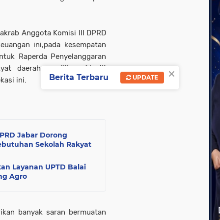
akrab Anggota Komisi III DPRD
euangan ini,pada kesempatan
ntuk Raperda Penyelanggaran
yat daerah pemilihan (dapil)
×
Berita Terbaru
UPDATE
asi ini.
 DPRD Jabar Dorong
butuhan Sekolah Rakyat
kan Layanan UPTD Balai
ang Agro
rikan banyak saran bermuatan