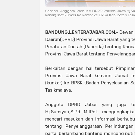
Caption : Anggota Pansus V DPRD Provinsi Jawa Hj.Sum
kanan) saat kunker ke kantor ke BPSK Kabupaten Tas
BANDUNG.LENTERAJABAR.COM
,- Dewan
Daerah(DPRD) Provinsi Jawa Barat yang 
Peraturan Daerah (Raperda) tentang Ranc
Provinsi Jawa Barat tentang Penyelangg
Berkaitan dengan hal tersebut Pimpi
Provinsi Jawa Barat kemarin Jumat m
(kunker) ke BPSK (Badan Penyelesaian 
Tasikmalaya.
Anggota DPRD Jabar yang juga t
Hj.Sumiyati,S.Pd.I,M.IPol, mengungkap
mencari masukan dan informasi berhubu
tentang
Penyelanggaraan Perlindunga
partai berlambang banteng moncong putih 