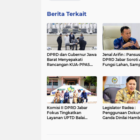
Berita Terkait
DPRD dan Gubernur Jawa
Jenal Arifin : Pansus XV
Barat Menyepakati
DPRD Jabar Soroti 
Rancangan KUA-PPAS
Fungsi Lahan, Sam
APBD Tahun Anggaran
dan Sungai di Bogo
2027
Komisi II DPRD Jabar
Legislator Radea :
Fokus Tingkatkan
Penggunaan Doku
Layanan UPTD Balai
Ganda Dinilai Hamb
Pengujian dan Sertifikasi
Smart City dan
Mutu Barang Agro
Tingkatkan Timbul
Sampah di Kota B