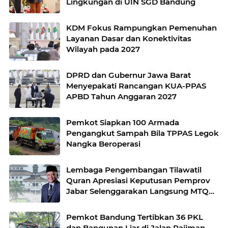
Lingkungan di UIN SGD Bandung
KDM Fokus Rampungkan Pemenuhan
Layanan Dasar dan Konektivitas
Wilayah pada 2027
DPRD dan Gubernur Jawa Barat
Menyepakati Rancangan KUA-PPAS
APBD Tahun Anggaran 2027
Pemkot Siapkan 100 Armada
Pengangkut Sampah Bila TPPAS Legok
Nangka Beroperasi
Lembaga Pengembangan Tilawatil
Quran Apresiasi Keputusan Pemprov
Jabar Selenggarakan Langsung MTQ
Jabar
Pemkot Bandung Tertibkan 36 PKL
dan Bangunan Liar di Jalan Rajiman