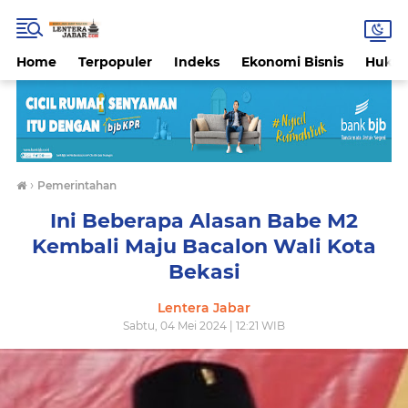
Home
Terpopuler
Indeks
Ekonomi Bisnis
Hukri
›
Pemerintahan
Ini Beberapa Alasan Babe M2
Kembali Maju Bacalon Wali Kota
Bekasi
Lentera Jabar
Sabtu, 04 Mei 2024 | 12:21 WIB