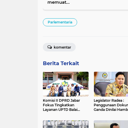
memuat...
Parlementaria
komentar
Berita Terkait
Komisi II DPRD Jabar
Legislator Radea :
Fokus Tingkatkan
Penggunaan Doku
Layanan UPTD Balai
Ganda Dinilai Hamb
Pengujian dan Sertifikasi
Smart City dan
Mutu Barang Agro
Tingkatkan Timbul
Sampah di Kota B