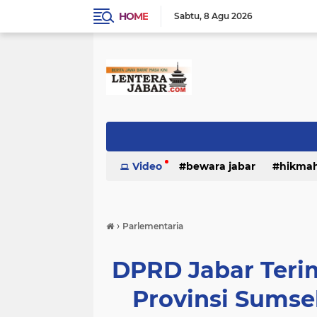
HOME
Sabtu
8 Agu 2026
Video
bewara jabar
hikma
›
Parlementaria
DPRD Jabar Teri
Provinsi Sumse