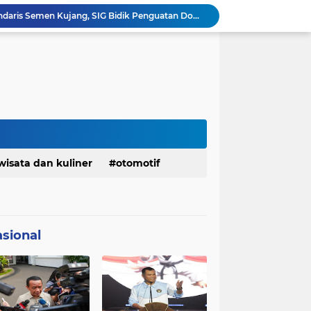
Ketua Golkar Jabar: Perjalanan Hidup Bahlil Layak Diteladani Seluruh Kader Partai
KDM Fokus Rampungkan Pemenuhan Layanan Dasar dan Konektivitas Wilayah pada 2027
Menaker: ASN Kemnaker Harus Hadirkan Dampak Nyata bagi Masyarakat
DPRD dan Gubernur Jawa Barat Menyepakati Rancangan KUA-PPAS APBD Tahun Anggaran 2027
Margaretha : Ekonomi Jabar Triwulan II 2026 Tumbuh 5,73 Persen, Lebih Tinggi Dibandingkan Nasional
Pemkot Siapkan 100 Armada Pengangkut Sampah Bila TPPAS Legok Nangka Beroperasi
Serda Muhammad Raihan Fadhila Raih Emas pada 8th Asian Taekwondo Indonesia Open Championship 2026
Presiden Prabowo Instruksikan Percepatan Penanganan Pemadaman Listrik & Jaga Stabilitas Harga BBM
Jelang Konferprov PWI Jabar, Bos Ayo Media Sambangi Rumah PWI Kota Bogor
wisata dan kuliner
otomotif
Bangkitkan Merek Legendaris Semen Kujang, SIG Bidik Penguatan Dominasi Pasar Jawa Barat
sional