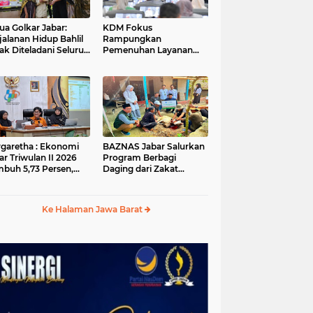
ua Golkar Jabar:
KDM Fokus
jalanan Hidup Bahlil
Rampungkan
ak Diteladani Seluruh
Pemenuhan Layanan
er Partai
Dasar dan Konektivitas
Wilayah pada 2027
garetha : Ekonomi
BAZNAS Jabar Salurkan
ar Triwulan II 2026
Program Berbagi
buh 5,73 Persen,
Daging dari Zakat
ih Tinggi
Pengguna BRImo untuk
andingkan Nasional
Masyarakat Desa Ciririp
Purwakarta
Ke Halaman Jawa Barat