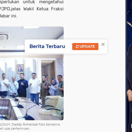
perlukan untuk mengetahui
JPD,jelas Wakil Ketua Fraksi
abar ini.
×
Berita Terbaru
UPDATE
t,Drs.H. Daddy Rohanadi foto bersama
el usai pertemuan,