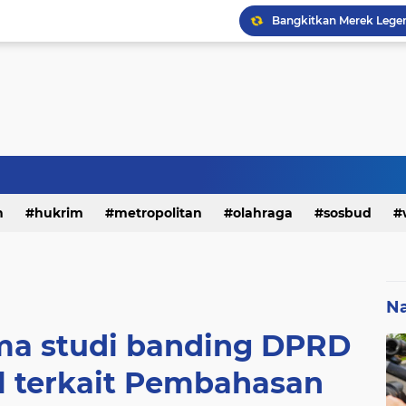
h
hukrim
metropolitan
olahraga
sosbud
Na
ma studi banding DPRD
l terkait Pembahasan