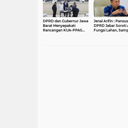
DPRD dan Gubernur Jawa
Jenal Arifin : Pansus XV
Barat Menyepakati
DPRD Jabar Soroti 
Rancangan KUA-PPAS
Fungsi Lahan, Sam
APBD Tahun Anggaran
dan Sungai di Bogo
2027