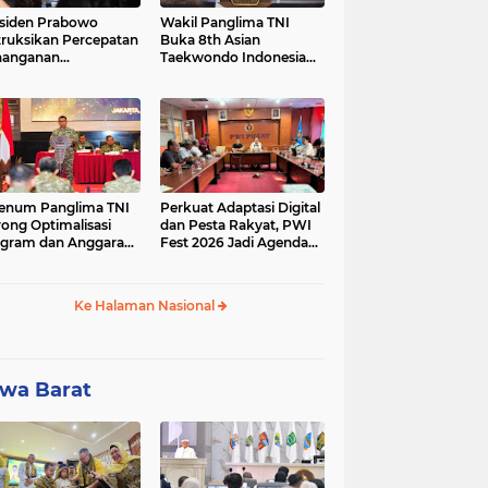
siden Prabowo
Wakil Panglima TNI
truksikan Percepatan
Buka 8th Asian
nanganan
Taekwondo Indonesia
adaman Listrik &
Open Championship
a Stabilitas Harga
2026
M
enum Panglima TNI
Perkuat Adaptasi Digital
ong Optimalisasi
dan Pesta Rakyat, PWI
gram dan Anggaran
Fest 2026 Jadi Agenda
ker Melalui Evaluasi
Tetap PWI Pusat
erja
Ke Halaman Nasional
wa Barat