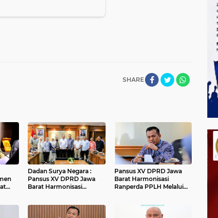
SHARE
Dadan Surya Negara :
Pansus XV DPRD Jawa
men
Pansus XV DPRD Jawa
Barat Harmonisasi
at
Barat Harmonisasi
Ranperda PPLH Melalui
Ranperda PPLH Melalui
Konsultasi ke
an
Konsultasi ke
Kementerian
andung
Kementerian