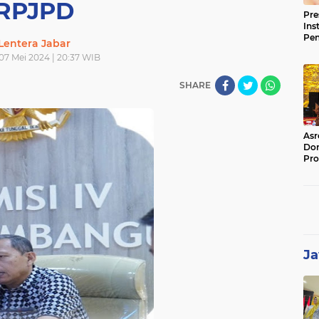
RPJPD
Pre
Ins
Pe
Lentera Jabar
Pem
 07 Mei 2024 | 20:37 WIB
Jag
BB
SHARE
Asr
Dor
Pro
Sat
Kin
Ja