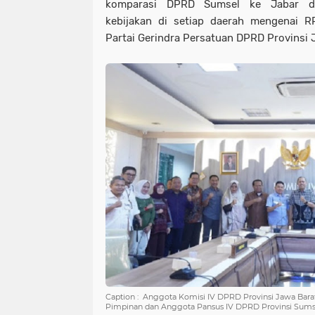
komparasi DPRD Sumsel ke Jabar di
kebijakan di setiap daerah mengenai RP
Partai Gerindra Persatuan DPRD Provinsi J
Caption : Anggota Komisi IV DPRD Provinsi Jawa Bara
Pimpinan dan Anggota Pansus IV DPRD Provinsi Sums