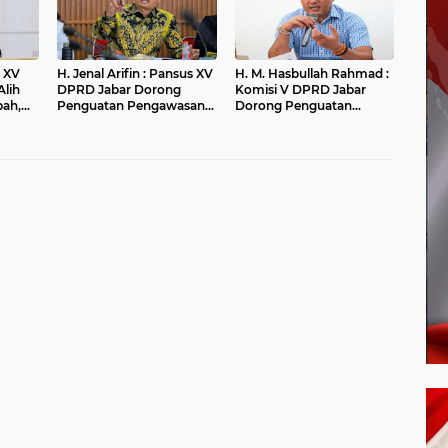
H. Jenal Arifin : Pansus XV
H. M. Hasbullah Rahmad :
Alih
DPRD Jabar Dorong
Komisi V DPRD Jabar
pah,
Penguatan Pengawasan
Dorong Penguatan
r
Pencemaran Lingkungan
Sarana dan Pemetaan
di DAS Cilamaya
Kebutuhan Sekolah
Rakyat di Kabupaten
Bandung