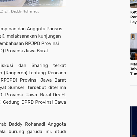
,Drs.H. Daddy Rohanadi,
Ket
Per
Lay
Kad
Pimpinan dan Anggota Pansus
el), melaksanakan kunjungan
 pembahasan RPJPD Provinsi
) Provinsi Jawa Barat.
Mar
iskusi dan Sharing terkat
Jab
 (Ranperda) tentang Rencana
Tum
Leb
RPJPD) Provinsi Jawa Barat
Dib
at Sumsel tersebut diterima
 Provinsi Jawa Barat,Drs.H.
IV, Gedung DPRD Provinsi Jawa
arab Daddy Rohanadi Anggota
pala burung garuda ini, studi