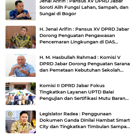
Jenal Arifin : Pansus XV DPRD Jabar
Soroti Alih Fungsi Lahan, Sampah, dan
Sungai di Bogor
H. Jenal Arifin : Pansus XV DPRD Jabar
Dorong Penguatan Pengawasan
Pencemaran Lingkungan di DAS
Cilamaya
H. M. Hasbullah Rahmad : Komisi V
DPRD Jabar Dorong Penguatan Sarana
dan Pemetaan Kebutuhan Sekolah
Rakyat di Kabupaten Bandung
Komisi II DPRD Jabar Fokus
Tingkatkan Layanan UPTD Balai
Pengujian dan Sertifikasi Mutu Barang
Agro
Legislator Radea : Penggunaan
Dokumen Ganda Dinilai Hambat Smart
City dan Tingkatkan Timbulan Sampah
di Kota Bandung