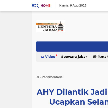
HOME
Kamis
6 Agu 2026
Video
bewara jabar
hikma
›
Parlementaria
AHY Dilantik Jad
Ucapkan Sela