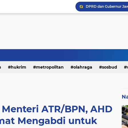
h
hukrim
metropolitan
olahraga
sosbud
Na
i Menteri ATR/BPN, AHD
mat Mengabdi untuk