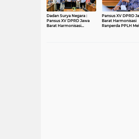
Dadan Surya Negara :
Pansus XV DPRD J
Pansus XV DPRD Jawa
Barat Harmonisasi
Barat Harmonisasi
Ranperda PPLH Mel
Ranperda PPLH Melalui
Konsultasi ke
Konsultasi ke
Kementerian
Kementerian