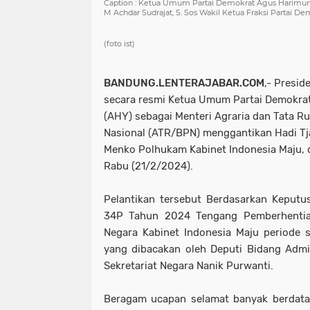
Caption : Ketua Umum Partai Demokrat Agus Harimurt
M Achdar Sudrajat, S. Sos Wakil Ketua Fraksi Partai D
(foto ist)
BANDUNG.LENTERAJABAR.COM
,- Presi
secara resmi Ketua Umum Partai Demokra
(AHY) sebagai Menteri Agraria dan Tata 
Nasional (ATR/BPN) menggantikan Hadi Tja
Menko Polhukam
Kabinet Indonesia Maju
,
Rabu (21/2/2024).
Pelantikan tersebut Berdasarkan Keputu
34P Tahun 2024 Tengang Pemberhentia
Negara Kabinet Indonesia Maju periode 
yang dibacakan oleh Deputi Bidang Admi
Sekretariat Negara Nanik Purwanti.
Beragam ucapan selamat banyak berdat