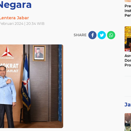
Negara
Pre
Ins
Pe
Lentera Jabar
Pem
Februari 2024 | 20:34 WIB
Jag
BB
SHARE
Asr
Dor
Pro
Sat
Kin
Ja