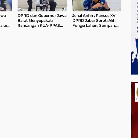
awa
DPRD dan Gubernur Jawa
Jenal Arifin : Pansus XV
Barat Menyepakati
DPRD Jabar Soroti Alih
alui
Rancangan KUA-PPAS
Fungsi Lahan, Sampah,
APBD Tahun Anggaran
dan Sungai di Bogor
2027