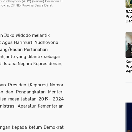
i Yudhoyono (AHY) (kanan) bersama H.
emokrat DPRD Provinsi Jawa Barat
BAZNA
Pro
Dag
Pe
Mas
den Joko Widodo melantik
Pur
t Agus Harimurti Yudhoyono
Ruang/Badan Pertanahan
hjanto yang dilantik sebagai
Kan
 di Istana Negara Kepresidenan,
Pro
Pe
Jat
san Presiden (Keppres) Nomor
n dan Pengangkatan Menteri
sisa masa jabatan 2019- 2024
nistrasi Aparatur Kementerian
angan kepada ketum Demokrat