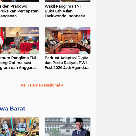
siden Prabowo
Wakil Panglima TNI
truksikan Percepatan
Buka 8th Asian
nanganan
Taekwondo Indonesia
adaman Listrik &
Open Championship
a Stabilitas Harga
2026
M
enum Panglima TNI
Perkuat Adaptasi Digital
ong Optimalisasi
dan Pesta Rakyat, PWI
gram dan Anggaran
Fest 2026 Jadi Agenda
ker Melalui Evaluasi
Tetap PWI Pusat
erja
Ke Halaman Nasional
wa Barat