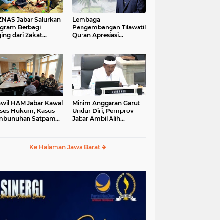
S Jabar Salurkan
Lembaga
gram Berbagi
Pengembangan Tilawatil
ing dari Zakat
Quran Apresiasi
ngguna BRImo untuk
Keputusan Pemprov
yarakat Desa Ciririp
Jabar Selenggarakan
wakarta
Langsung MTQ Jabar
wil HAM Jabar Kawal
Minim Anggaran Garut
ses Hukum, Kasus
Undur Diri, Pemprov
mbunuhan Satpam
Jabar Ambil Alih
iluhur
Pelaksanaan MTQ Jabar
2026
Ke Halaman Jawa Barat