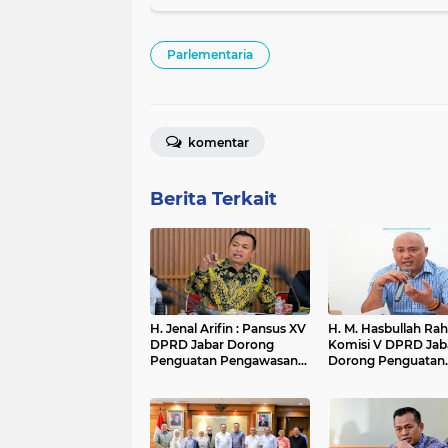
Parlementaria
komentar
Berita Terkait
H. Jenal Arifin : Pansus XV
H. M. Hasbullah Ra
DPRD Jabar Dorong
Komisi V DPRD Jab
Penguatan Pengawasan
Dorong Penguatan
Pencemaran Lingkungan
Sarana dan Pemeta
di DAS Cilamaya
Kebutuhan Sekolah
Rakyat di Kabupate
Bandung