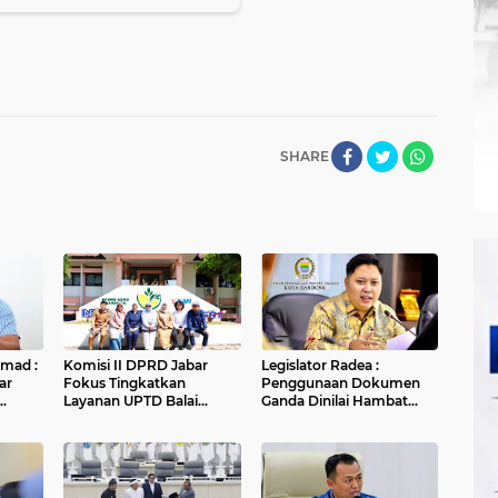
SHARE
hmad :
Komisi II DPRD Jabar
Legislator Radea :
ar
Fokus Tingkatkan
Penggunaan Dokumen
Layanan UPTD Balai
Ganda Dinilai Hambat
an
Pengujian dan Sertifikasi
Smart City dan
Mutu Barang Agro
Tingkatkan Timbulan
n
Sampah di Kota Bandung