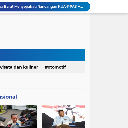
DPRD dan Gubernur Jawa Barat Menyepakati Rancangan KUA-PPAS APBD Tahun Anggaran 2027
Pemkot Siapkan 100 Armada Pengangkut Sampah Bila TPPAS Legok Nangka Beroperasi
Serda Muhammad Raihan Fadhila Raih Emas pada 8th Asian Taekwondo Indonesia Open Championship 2026
Presiden Prabowo Instruksikan Percepatan Penanganan Pemadaman Listrik & Jaga Stabilitas Harga BBM
BAZNAS Jabar Salurkan Program Berbagi Daging dari Zakat Pengguna BRImo untuk Masyarakat Desa Ciririp Purwakarta
Lembaga Pengembangan Tilawatil Quran Apresiasi Keputusan Pemprov Jabar Selenggarakan Langsung MTQ Jabar
Wakil Panglima TNI Buka 8th Asian Taekwondo Indonesia Open Championship 2026
Kanwil HAM Jabar Kawal Proses Hukum, Kasus Pembunuhan Satpam Jatiluhur
KDM Fokus Rampungkan Pemenuhan Layanan Dasar dan Konektivitas Wilayah pada 2027
wisata dan kuliner
otomotif
Menaker: ASN Kemnaker Harus Hadirkan Dampak Nyata bagi Masyarakat
sional