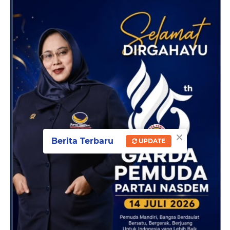
×
Berita Terbaru
UPDATE