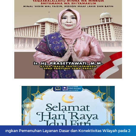
han Layanan Dasar dan Konektivitas Wilayah pada 2027
Menaker: A