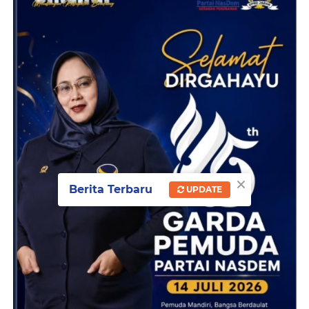
×
Berita Terbaru
UPDATE