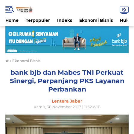
Home
Terpopuler
Indeks
Ekonomi Bisnis
Hukri
›
Ekonomi Bisnis
bank bjb dan Mabes TNI Perkuat
Sinergi, Perpanjang PKS Layanan
Perbankan
Lentera Jabar
Kamis, 30 November 2023 | 11:32 WIB