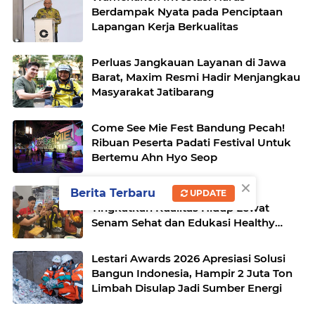
Berdampak Nyata pada Penciptaan
Lapangan Kerja Berkualitas
Perluas Jangkauan Layanan di Jawa
Barat, Maxim Resmi Hadir Menjangkau
Masyarakat Jatibarang
Come See Mie Fest Bandung Pecah!
Ribuan Peserta Padati Festival Untuk
Bertemu Ahn Hyo Seop
×
Berita Terbaru
AZKO Purwakarta Ajak Warga
UPDATE
Tingkatkan Kualitas Hidup Lewat
Senam Sehat dan Edukasi Healthy
Juice
Lestari Awards 2026 Apresiasi Solusi
Bangun Indonesia, Hampir 2 Juta Ton
Limbah Disulap Jadi Sumber Energi