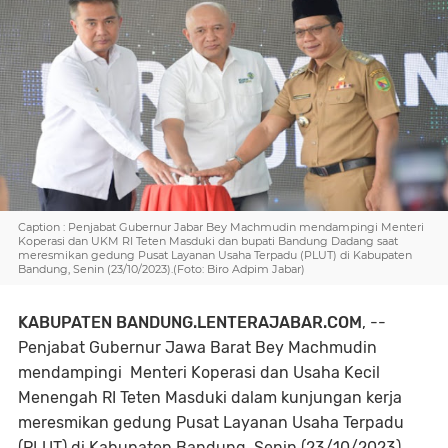
Caption : Penjabat Gubernur Jabar Bey Machmudin mendampingi Menteri
Koperasi dan UKM RI Teten Masduki dan bupati Bandung Dadang saat
meresmikan gedung Pusat Layanan Usaha Terpadu (PLUT) di Kabupaten
Bandung, Senin (23/10/2023).(Foto: Biro Adpim Jabar)
KABUPATEN BANDUNG.LENTERAJABAR.COM
, --
Penjabat Gubernur Jawa Barat Bey Machmudin
mendampingi Menteri Koperasi dan Usaha Kecil
Menengah RI Teten Masduki dalam kunjungan kerja
meresmikan gedung Pusat Layanan Usaha Terpadu
(PLUT) di Kabupaten Bandung, Senin (23/10/2023).