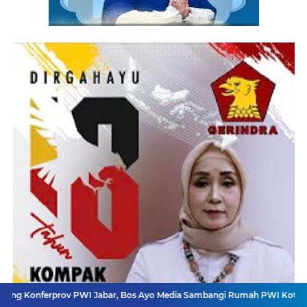
rov PWI Jabar, Bos Ayo Media Sambangi Rumah PWI Kota Bogor
Bangki