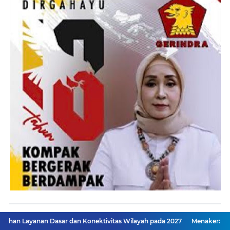
Berita Terpopuler
sar dan Konektivitas Wilayah pada 2027
Menaker: ASN Kemnaker Ha