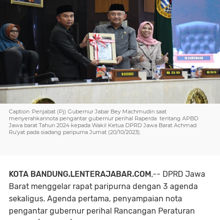
Caption :Penjabat (Pj) Gubernur Jabar Bey Machmudin saat
menyerahkannota pengantar gubernur perihal Raperda tentang APBD
Jawa barat Tahun 2024 kepada Wakil Ketua DPRD Jawa Barat Achmad
Ru'yat pada siadang paripurna Jumat (20/10/2023).
KOTA BANDUNG.LENTERAJABAR.COM
,-- DPRD Jawa
Barat menggelar rapat paripurna dengan 3 agenda
sekaligus. Agenda pertama, penyampaian nota
pengantar gubernur perihal Rancangan Peraturan