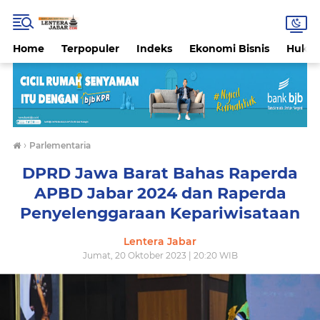
Home
Terpopuler
Indeks
Ekonomi Bisnis
Hukri
›
Parlementaria
DPRD Jawa Barat Bahas Raperda
APBD Jabar 2024 dan Raperda
Penyelenggaraan Kepariwisataan
Lentera Jabar
Jumat, 20 Oktober 2023 | 20:20 WIB