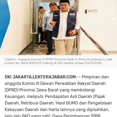
Caption : Anggota Komisi III DPRD Provinsi Jabar H. Ricky Kurniawan,Lc saat
kunker ke Bank BJB KCP Cideng di DKI Jakarta .Selasa, (24/10/2023).
DKI JAKARTA.LENTERAJABAR.COM
,-- Pimpinan dan
anggota Komisi III Dewan Perwakilan Rakyat Daerah
(DPRD) Provinsi Jawa Barat yang membidangi
Keuangan, meliputi: Pendapatan Asli Daerah (Pajak
Daerah, Retribusi Daerah, Hasil BUMD dan Pengelolaan
Kekayaan Daerah dan Harta lainnya yang dipisahkan,
lain-lain PAD yang sah), Dana Perimbangan (PBB,