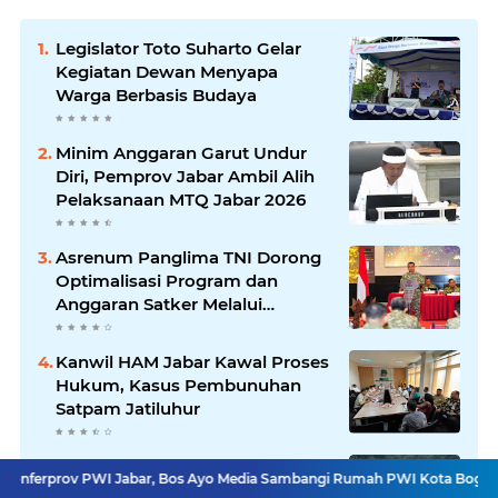
Legislator Toto Suharto Gelar
Kegiatan Dewan Menyapa
Warga Berbasis Budaya
Minim Anggaran Garut Undur
Diri, Pemprov Jabar Ambil Alih
Pelaksanaan MTQ Jabar 2026
Asrenum Panglima TNI Dorong
Optimalisasi Program dan
Anggaran Satker Melalui
Evaluasi Kinerja
Kanwil HAM Jabar Kawal Proses
Hukum, Kasus Pembunuhan
Satpam Jatiluhur
Pemkot Siapkan 100 Armada
WI Jabar, Bos Ayo Media Sambangi Rumah PWI Kota Bogor
Bangkitkan 
Pengangkut Sampah Bila TPPAS