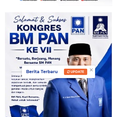
×
Berita Terbaru
UPDATE