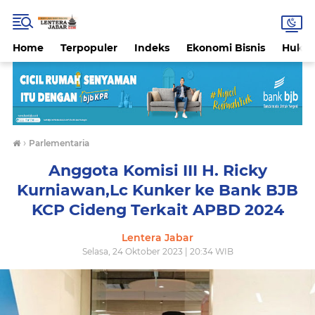
Home
Terpopuler
Indeks
Ekonomi Bisnis
Hukri
›
Parlementaria
Anggota Komisi III H. Ricky
Kurniawan,Lc Kunker ke Bank BJB
KCP Cideng Terkait APBD 2024
Lentera Jabar
Selasa, 24 Oktober 2023 | 20:34 WIB