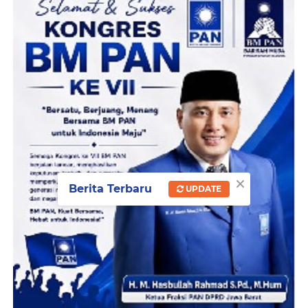
×
Berita Terbaru
UPDATE