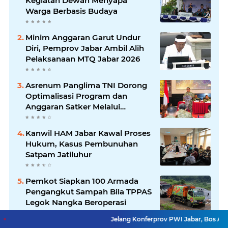
Kegiatan Dewan Menyapa
Warga Berbasis Budaya
Minim Anggaran Garut Undur
Diri, Pemprov Jabar Ambil Alih
Pelaksanaan MTQ Jabar 2026
Asrenum Panglima TNI Dorong
Optimalisasi Program dan
Anggaran Satker Melalui
Evaluasi Kinerja
Kanwil HAM Jabar Kawal Proses
Hukum, Kasus Pembunuhan
Satpam Jatiluhur
Pemkot Siapkan 100 Armada
Pengangkut Sampah Bila TPPAS
Legok Nangka Beroperasi
Jelang Konferprov PWI Jabar, Bos Ayo Media Samb