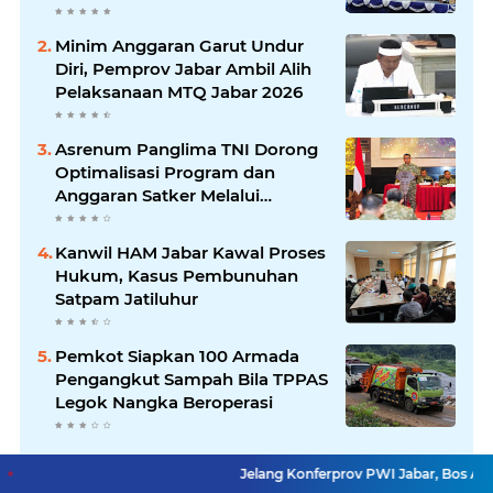
Minim Anggaran Garut Undur
Diri, Pemprov Jabar Ambil Alih
Pelaksanaan MTQ Jabar 2026
Asrenum Panglima TNI Dorong
Optimalisasi Program dan
Anggaran Satker Melalui
Evaluasi Kinerja
Kanwil HAM Jabar Kawal Proses
Hukum, Kasus Pembunuhan
Satpam Jatiluhur
Pemkot Siapkan 100 Armada
Pengangkut Sampah Bila TPPAS
Legok Nangka Beroperasi
Lihat Selengkapnya
Jelang Konferprov PWI Jabar, Bos Ayo Media Samb