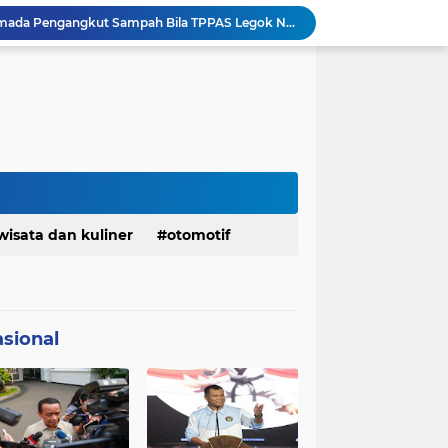
Serda Muhammad Raihan Fadhila Raih Emas pada 8th Asian Taekwondo Indonesia Open Championship 2026
Presiden Prabowo Instruksikan Percepatan Penanganan Pemadaman Listrik & Jaga Stabilitas Harga BBM
BAZNAS Jabar Salurkan Program Berbagi Daging dari Zakat Pengguna BRImo untuk Masyarakat Desa Ciririp Purwakarta
Lembaga Pengembangan Tilawatil Quran Apresiasi Keputusan Pemprov Jabar Selenggarakan Langsung MTQ Jabar
Wakil Panglima TNI Buka 8th Asian Taekwondo Indonesia Open Championship 2026
Kanwil HAM Jabar Kawal Proses Hukum, Kasus Pembunuhan Satpam Jatiluhur
Asrenum Panglima TNI Dorong Optimalisasi Program dan Anggaran Satker Melalui Evaluasi Kinerja
Menaker: ASN Kemnaker Harus Hadirkan Dampak Nyata bagi Masyarakat
DPRD dan Gubernur Jawa Barat Menyepakati Rancangan KUA-PPAS APBD Tahun Anggaran 2027
wisata dan kuliner
otomotif
Pemkot Siapkan 100 Armada Pengangkut Sampah Bila TPPAS Legok Nangka Beroperasi
sional