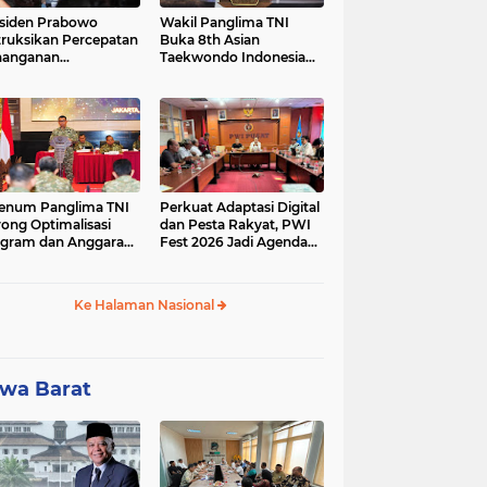
siden Prabowo
Wakil Panglima TNI
truksikan Percepatan
Buka 8th Asian
nanganan
Taekwondo Indonesia
adaman Listrik &
Open Championship
a Stabilitas Harga
2026
M
enum Panglima TNI
Perkuat Adaptasi Digital
ong Optimalisasi
dan Pesta Rakyat, PWI
gram dan Anggaran
Fest 2026 Jadi Agenda
ker Melalui Evaluasi
Tetap PWI Pusat
erja
Ke Halaman Nasional
wa Barat