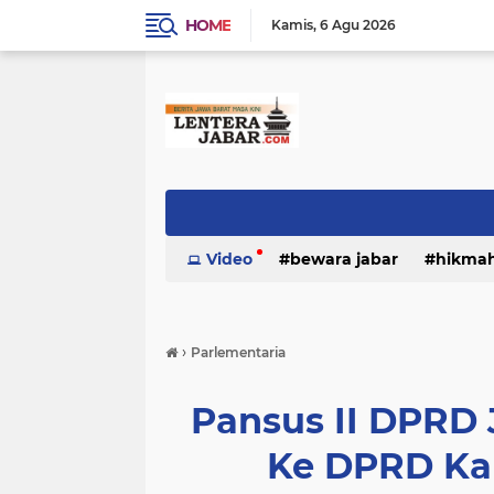
HOME
Kamis
6 Agu 2026
Video
bewara jabar
hikma
›
Parlementaria
Pansus II DPRD
Ke DPRD Ka