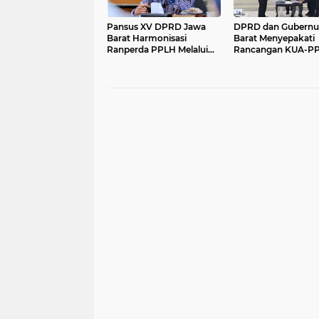
Pansus XV DPRD Jawa
DPRD dan Gubernu
Barat Harmonisasi
Barat Menyepakati
Ranperda PPLH Melalui
Rancangan KUA-P
Konsultasi ke
APBD Tahun Angga
Kementerian
2027