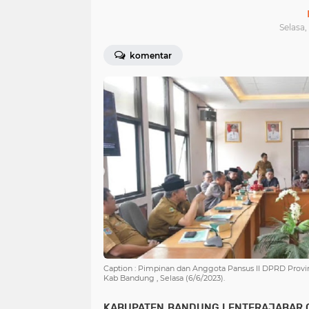
Selasa,
komentar
Caption : Pimpinan dan Anggota Pansus II DPRD Provi
Kab Bandung , Selasa (6/6/2023).
KABUPATEN BANDUNG.LENTERAJABAR.