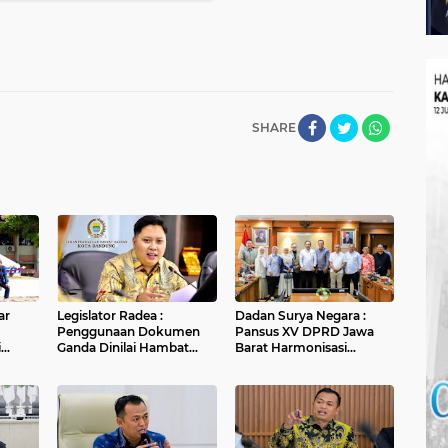
SHARE
ar
Legislator Radea :
Dadan Surya Negara :
Penggunaan Dokumen
Pansus XV DPRD Jawa
i
Ganda Dinilai Hambat
Barat Harmonisasi
fikasi
Smart City dan
Ranperda PPLH Melalui
Tingkatkan Timbulan
Konsultasi ke
Sampah di Kota Bandung
Kementerian