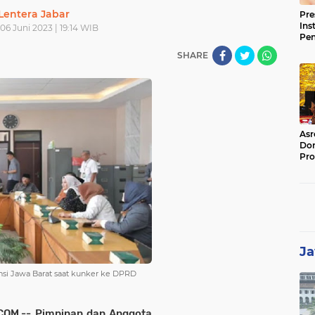
Lentera Jabar
Pre
Ins
 06 Juni 2023 | 19:14 WIB
Pe
Pem
SHARE
Jag
BB
Asr
Dor
Pro
Sat
Kin
Ja
nsi Jawa Barat saat kunker ke DPRD
COM
,-- Pimpinan dan Anggota