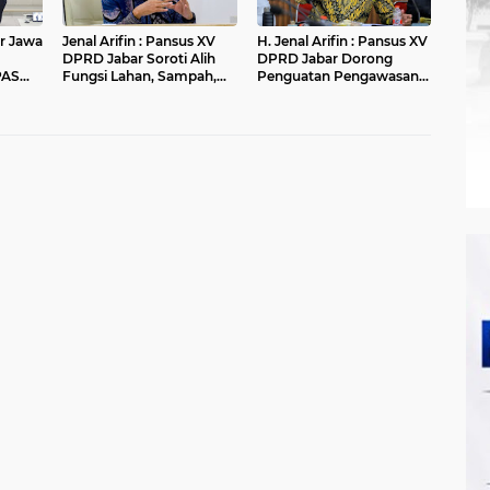
r Jawa
Jenal Arifin : Pansus XV
H. Jenal Arifin : Pansus XV
DPRD Jabar Soroti Alih
DPRD Jabar Dorong
PAS
Fungsi Lahan, Sampah,
Penguatan Pengawasan
ran
dan Sungai di Bogor
Pencemaran Lingkungan
di DAS Cilamaya