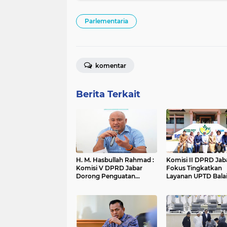
Parlementaria
komentar
Berita Terkait
H. M. Hasbullah Rahmad :
Komisi II DPRD Jab
Komisi V DPRD Jabar
Fokus Tingkatkan
Dorong Penguatan
Layanan UPTD Bala
Sarana dan Pemetaan
Pengujian dan Serti
Kebutuhan Sekolah
Mutu Barang Agro
Rakyat di Kabupaten
Bandung