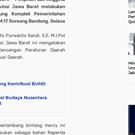
ovinsi Jawa Barat melakukan
Le
ung Komplek Pemerintahan
Pen
M.17 Soreang Bandung, Selasa
Qur
Ke
Jab
o Purwanto Sandi, S.E, M.I.Pol
Lan
nsi Jawa Barat ini mengatakan
 Rancangan Peraturan Daerah
usi Daerah.
Min
Und
Jab
Pel
20
ng Kontribusi BUMD
val Budaya Nusantara
6
 berlambang bintang mercy ini
asukan sebagai bahan Raperda