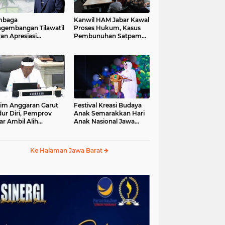
mbaga
Kanwil HAM Jabar Kawal
gembangan Tilawatil
Proses Hukum, Kasus
an Apresiasi
Pembunuhan Satpam
putusan Pemprov
Jatiluhur
ar Selenggarakan
gsung MTQ Jabar
im Anggaran Garut
Festival Kreasi Budaya
ur Diri, Pemprov
Anak Semarakkan Hari
ar Ambil Alih
Anak Nasional Jawa
aksanaan MTQ Jabar
Barat 2026, Ruang
26
Ekspresi Sekaligus
Pelestarian Budaya
Ke Halaman Jawa Barat
Sunda