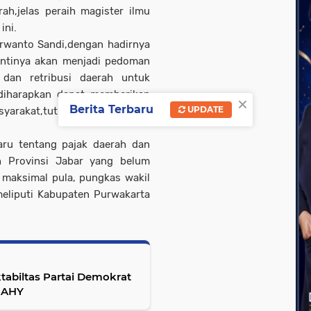
ah,jelas peraih magister ilmu
ini.
rwanto Sandi,dengan hadirnya
nantinya akan menjadi pedoman
dan retribusi daerah untuk
diharapkan dapat memberikan
×
Berita Terbaru
UPDATE
syarakat,tutur Anggota Komisi
ru tentang pajak daerah dan
ah Provinsi Jabar yang belum
a maksimal pula, pungkas wakil
meliputi Kabupaten Purwakarta
tabiltas Partai Demokrat
 AHY