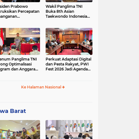
siden Prabowo
Wakil Panglima TNI
truksikan Percepatan
Buka 8th Asian
nanganan
Taekwondo Indonesia
adaman Listrik &
Open Championship
a Stabilitas Harga
2026
M
enum Panglima TNI
Perkuat Adaptasi Digital
ong Optimalisasi
dan Pesta Rakyat, PWI
gram dan Anggaran
Fest 2026 Jadi Agenda
ker Melalui Evaluasi
Tetap PWI Pusat
erja
Ke Halaman Nasional
wa Barat