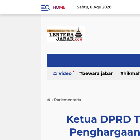
HOME
Sabtu
8 Agu 2026
Video
bewara jabar
hikma
›
Parlementaria
Ketua DPRD T
Penghargaan 