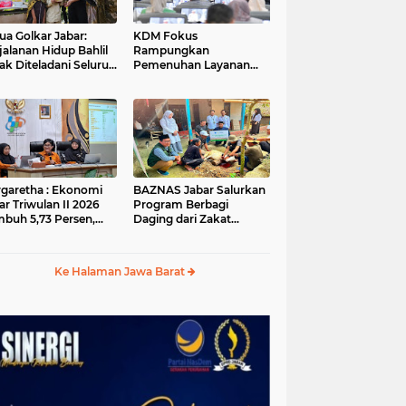
ua Golkar Jabar:
KDM Fokus
jalanan Hidup Bahlil
Rampungkan
ak Diteladani Seluruh
Pemenuhan Layanan
er Partai
Dasar dan Konektivitas
Wilayah pada 2027
garetha : Ekonomi
BAZNAS Jabar Salurkan
ar Triwulan II 2026
Program Berbagi
buh 5,73 Persen,
Daging dari Zakat
ih Tinggi
Pengguna BRImo untuk
andingkan Nasional
Masyarakat Desa Ciririp
Purwakarta
Ke Halaman Jawa Barat