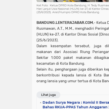
Ket Foto : Ketua DPRD Kota Bandung, H. Tedy Rusmawa
Hari Lanjut Usia Nasional (HLUN) ke-27, di Kantor Dina
(25/6/2023). Ariel/Humpro DPRD Kota Bandung.
BANDUNG.LENTERAJABAR.COM
,- Ketua
Rusmawan, A.T., M.M., menghadiri Peringat
(HLUN) ke-27, di Kantor Dinas Sosial (Din
(25/6/2023).
Dalam kesempatan tersebut, juga di
makanan dari Asosiasi Riung Periang
Sekitar 1.000 paket makanan dibagik
kecamatan di Kota Bandung.
Selain itu, penghargaan juga diberikan k
berkontribusi kepada lansia di Kota B
orang lansia yang umur tertua di Kota Ba
Lihat juga
Dadan Surya Negara : Komisi II Bers
Bahas RKUA-PPAS Tahun Anggaran 