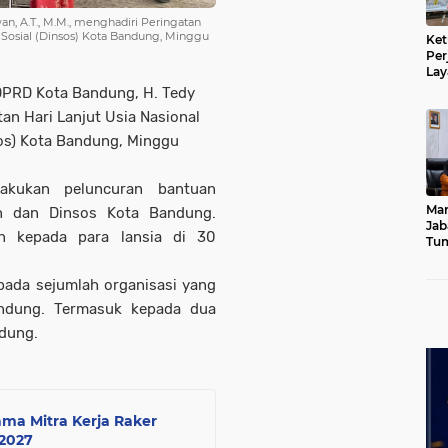
n, A.T., M.M., menghadiri Peringatan
s Sosial (Dinsos) Kota Bandung, Minggu
Ket
Per
Lay
Kad
 DPRD Kota Bandung, H. Tedy
an Hari Lanjut Usia Nasional
sos) Kota Bandung, Minggu
lakukan peluncuran bantuan
Mar
an dan Dinsos Kota Bandung.
Jab
an kepada para lansia di 30
Tum
Leb
Dib
epada sejumlah organisasi yang
andung. Termasuk kepada dua
ndung.
ama Mitra Kerja Raker
2027