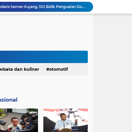
Ketua Golkar Jabar: Perjalanan Hidup Bahlil Layak Diteladani Seluruh Kader Partai
KDM Fokus Rampungkan Pemenuhan Layanan Dasar dan Konektivitas Wilayah pada 2027
Menaker: ASN Kemnaker Harus Hadirkan Dampak Nyata bagi Masyarakat
DPRD dan Gubernur Jawa Barat Menyepakati Rancangan KUA-PPAS APBD Tahun Anggaran 2027
Margaretha : Ekonomi Jabar Triwulan II 2026 Tumbuh 5,73 Persen, Lebih Tinggi Dibandingkan Nasional
Pemkot Siapkan 100 Armada Pengangkut Sampah Bila TPPAS Legok Nangka Beroperasi
Serda Muhammad Raihan Fadhila Raih Emas pada 8th Asian Taekwondo Indonesia Open Championship 2026
Presiden Prabowo Instruksikan Percepatan Penanganan Pemadaman Listrik & Jaga Stabilitas Harga BBM
Jelang Konferprov PWI Jabar, Bos Ayo Media Sambangi Rumah PWI Kota Bogor
wisata dan kuliner
otomotif
Bangkitkan Merek Legendaris Semen Kujang, SIG Bidik Penguatan Dominasi Pasar Jawa Barat
sional