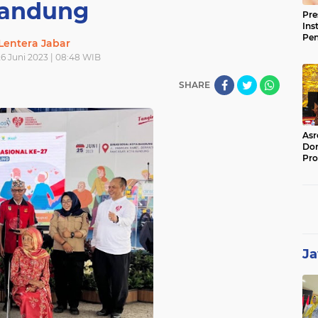
andung
Pre
Ins
Pe
Lentera Jabar
Pem
26 Juni 2023 | 08:48 WIB
Jag
BB
SHARE
Asr
Dor
Pro
Sat
Kin
Ja