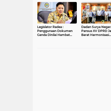
di DAS Cilamaya
Legislator Radea :
Dadan Surya Negara
Penggunaan Dokumen
Pansus XV DPRD J
Ganda Dinilai Hambat
Barat Harmonisasi
Smart City dan
Ranperda PPLH Mel
Tingkatkan Timbulan
Konsultasi ke
Sampah di Kota Bandung
Kementerian