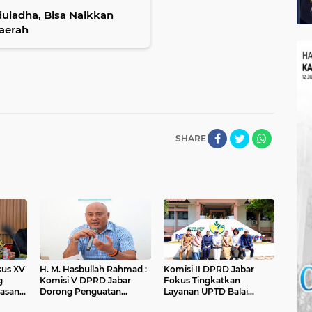
duladha, Bisa Naikkan
aerah
SHARE
nsus XV
H. M. Hasbullah Rahmad :
Komisi II DPRD Jabar
g
Komisi V DPRD Jabar
Fokus Tingkatkan
asan
Dorong Penguatan
Layanan UPTD Balai
ungan
Sarana dan Pemetaan
Pengujian dan Sertifikasi