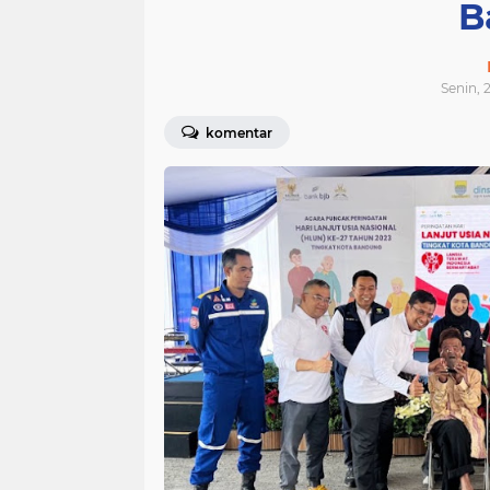
B
Senin, 
komentar