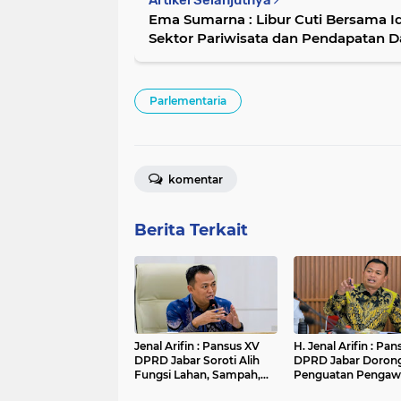
Artikel Selanjutnya
Ema Sumarna : Libur Cuti Bersama I
Sektor Pariwisata dan Pendapatan D
Parlementaria
komentar
Berita Terkait
Jenal Arifin : Pansus XV
H. Jenal Arifin : Pa
DPRD Jabar Soroti Alih
DPRD Jabar Doron
Fungsi Lahan, Sampah,
Penguatan Pengaw
dan Sungai di Bogor
Pencemaran Lingk