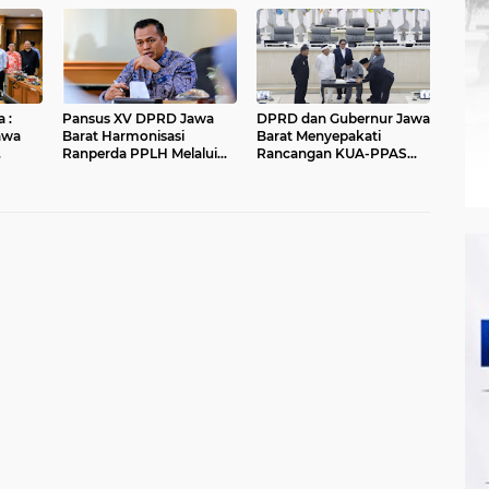
Kebutuhan Sekolah
Mutu Barang Agro
Rakyat di Kabupaten
Bandung
 :
Pansus XV DPRD Jawa
DPRD dan Gubernur Jawa
awa
Barat Harmonisasi
Barat Menyepakati
Ranperda PPLH Melalui
Rancangan KUA-PPAS
alui
Konsultasi ke
APBD Tahun Anggaran
Kementerian
2027