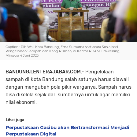
Caption : Plh Wali Kota Bandung, Ema Sumarna saat acara Sosialisasi
Pengelolaan Sampah dan Kang Pisman, di Kantor PDAM Titawening,
Minggu 4 Juni 2023.
BANDUNG.LENTERAJABAR.COM
,-
Pengelolaan
sampah di Kota Bandung salah satunya harus diawali
dengan mengubah pola pikir warganya. Sampah harus
bisa dikelola sejak dari sumbernya untuk agar memiliki
nilai ekonomi.
Lihat juga
Perpustakaan Gasibu akan Bertransformasi Menjadi
Perpustakaan Digital