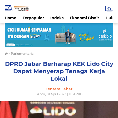
Home
Terpopuler
Indeks
Ekonomi Bisnis
Hukri
›
Parlementaria
DPRD Jabar Berharap KEK Lido City
Dapat Menyerap Tenaga Kerja
Lokal
Lentera Jabar
Sabtu, 01 April 2023 | 11:31 WIB