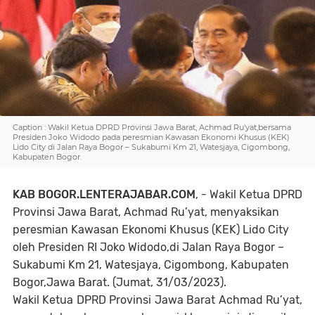
Caption : Wakil Ketua DPRD Provinsi Jawa Barat, Achmad Ru’yat,bersama
Presiden Joko Widodo pada peresmian Kawasan Ekonomi Khusus (KEK)
Lido City di Jalan Raya Bogor – Sukabumi Km 21, Watesjaya, Cigombong,
Kabupaten Bogor.
KAB BOGOR.LENTERAJABAR.COM
, - Wakil Ketua DPRD
Provinsi Jawa Barat, Achmad Ru’yat, menyaksikan
peresmian Kawasan Ekonomi Khusus (KEK) Lido City
oleh Presiden RI Joko Widodo,di Jalan Raya Bogor –
Sukabumi Km 21, Watesjaya, Cigombong, Kabupaten
Bogor,Jawa Barat. (Jumat, 31/03/2023).
Wakil Ketua DPRD Provinsi Jawa Barat Achmad Ru’yat,