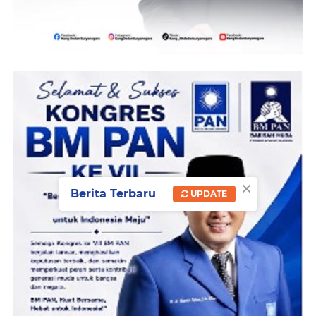
×
Berita Terbaru
UPDATE