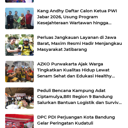
Pelestarian Budaya Sunda
Kang Andhy Daftar Calon Ketua PWI
Jabar 2026, Usung Program
Kesejahteraan Wartawan hingga
Peluang Kerja Internasional
Perluas Jangkauan Layanan di Jawa
Barat, Maxim Resmi Hadir Menjangkau
Masyarakat Jatibarang
AZKO Purwakarta Ajak Warga
Tingkatkan Kualitas Hidup Lewat
Senam Sehat dan Edukasi Healthy
Juice
Peduli Bencana Kampung Adat
Ciptamulya,BRI Region 9 Bandung
Salurkan Bantuan Logistik dan Survival
Kit Bersama YBM BRILian
DPC PDI Perjuangan Kota Bandung
Gelar Peringatan Kudatuli