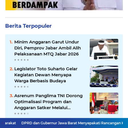
Berita Terpopuler
Minim Anggaran Garut Undur
Diri, Pemprov Jabar Ambil Alih
Pelaksanaan MTQ Jabar 2026
Legislator Toto Suharto Gelar
Kegiatan Dewan Menyapa
Warga Berbasis Budaya
Asrenum Panglima TNI Dorong
Optimalisasi Program dan
Anggaran Satker Melalui
Evaluasi Kinerja
Pemkot Bandung Tertibkan 36
RD dan Gubernur Jawa Barat Menyepakati Rancangan KUA-PPAS APBD T