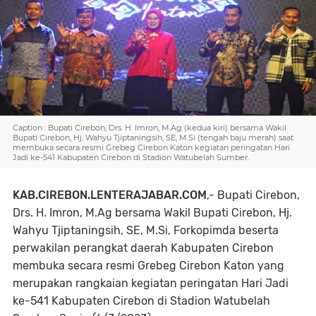
Caption : Bupati Cirebon, Drs. H. Imron, M.Ag (kedua kiri) bersama Wakil
Bupati Cirebon, Hj. Wahyu Tjiptaningsih, SE, M.Si (tengah baju merah) saat
membuka secara resmi Grebeg Cirebon Katon kegiatan peringatan Hari
Jadi ke-541 Kabupaten Cirebon di Stadion Watubelah Sumber.
KAB.CIREBON.LENTERAJABAR.COM
,- Bupati Cirebon,
Drs. H. Imron, M.Ag bersama Wakil Bupati Cirebon, Hj.
Wahyu Tjiptaningsih, SE, M.Si, Forkopimda beserta
perwakilan perangkat daerah Kabupaten Cirebon
membuka secara resmi Grebeg Cirebon Katon yang
merupakan rangkaian kegiatan peringatan Hari Jadi
ke-541 Kabupaten Cirebon di Stadion Watubelah