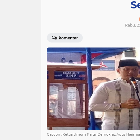
S
Rabu, 2
komentar
Caption : Ketua Umum Partai Demokrat, Agus Harimu