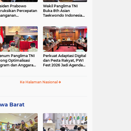
siden Prabowo
Wakil Panglima TNI
truksikan Percepatan
Buka 8th Asian
nanganan
Taekwondo Indonesia
adaman Listrik &
Open Championship
a Stabilitas Harga
2026
M
enum Panglima TNI
Perkuat Adaptasi Digital
ong Optimalisasi
dan Pesta Rakyat, PWI
gram dan Anggaran
Fest 2026 Jadi Agenda
ker Melalui Evaluasi
Tetap PWI Pusat
erja
Ke Halaman Nasional
wa Barat