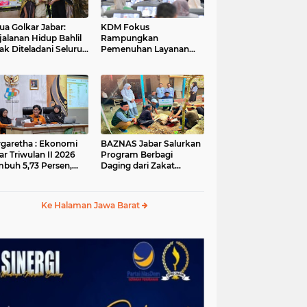
ua Golkar Jabar:
KDM Fokus
jalanan Hidup Bahlil
Rampungkan
ak Diteladani Seluruh
Pemenuhan Layanan
er Partai
Dasar dan Konektivitas
Wilayah pada 2027
garetha : Ekonomi
BAZNAS Jabar Salurkan
ar Triwulan II 2026
Program Berbagi
buh 5,73 Persen,
Daging dari Zakat
ih Tinggi
Pengguna BRImo untuk
andingkan Nasional
Masyarakat Desa Ciririp
Purwakarta
Ke Halaman Jawa Barat