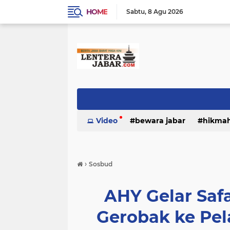
HOME
Sabtu
8 Agu 2026
Video
bewara jabar
hikma
›
Sosbud
AHY Gelar Saf
Gerobak ke Pe