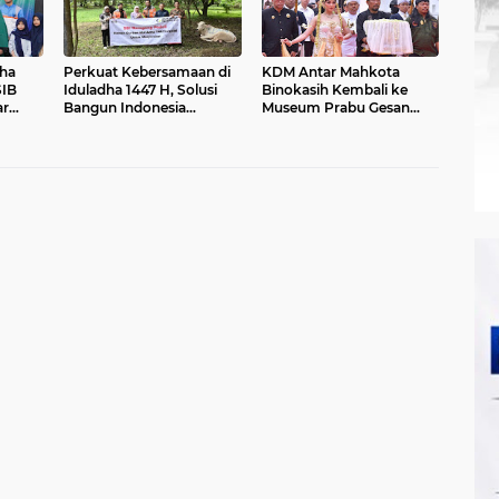
ha
Perkuat Kebersamaan di
KDM Antar Mahkota
SIB
Iduladha 1447 H, Solusi
Binokasih Kembali ke
ar
Bangun Indonesia
Museum Prabu Gesan
an
Salurkan 27 Hewan
Ulun
anti
Kurban