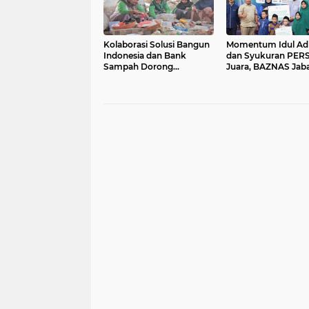
Kolaborasi Solusi Bangun
Momentum Idul Ad
Indonesia dan Bank
dan Syukuran PER
Sampah Dorong
Juara, BAZNAS Jab
Ekonomi Sirkular di
Berbagi Kebahagia
Masyarakat
Bersama Yatim di P
Asuhan Ulul Albab