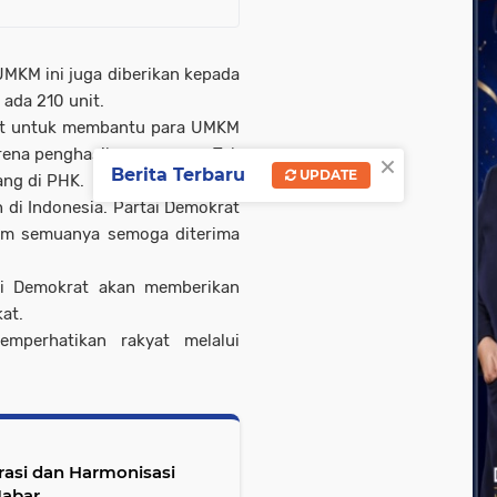
MKM ini juga diberikan kepada
 ada 210 unit.
ut untuk membantu para UMKM
rena penghasilan menurun. Tak
×
Berita Terbaru
UPDATE
ang di PHK.
 di Indonesia. Partai Demokrat
elum semuanya semoga diterima
ai Demokrat akan memberikan
at.
emperhatikan rakyat melalui
rasi dan Harmonisasi
Jabar