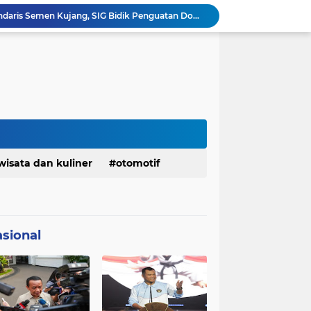
Ketua Golkar Jabar: Perjalanan Hidup Bahlil Layak Diteladani Seluruh Kader Partai
KDM Fokus Rampungkan Pemenuhan Layanan Dasar dan Konektivitas Wilayah pada 2027
Menaker: ASN Kemnaker Harus Hadirkan Dampak Nyata bagi Masyarakat
DPRD dan Gubernur Jawa Barat Menyepakati Rancangan KUA-PPAS APBD Tahun Anggaran 2027
Margaretha : Ekonomi Jabar Triwulan II 2026 Tumbuh 5,73 Persen, Lebih Tinggi Dibandingkan Nasional
Pemkot Siapkan 100 Armada Pengangkut Sampah Bila TPPAS Legok Nangka Beroperasi
Serda Muhammad Raihan Fadhila Raih Emas pada 8th Asian Taekwondo Indonesia Open Championship 2026
Presiden Prabowo Instruksikan Percepatan Penanganan Pemadaman Listrik & Jaga Stabilitas Harga BBM
Jelang Konferprov PWI Jabar, Bos Ayo Media Sambangi Rumah PWI Kota Bogor
wisata dan kuliner
otomotif
Bangkitkan Merek Legendaris Semen Kujang, SIG Bidik Penguatan Dominasi Pasar Jawa Barat
sional