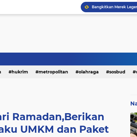
h
hukrim
metropolitan
olahraga
sosbud
Na
ari Ramadan,Berikan
laku UMKM dan Paket