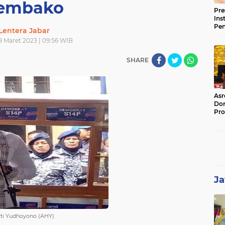
embako
Pre
Ins
Pe
Lentera Jabar
Pem
9 Maret 2023 | 09:56 WIB
Jag
BB
SHARE
Asr
Dor
Pro
Sat
Kin
Ja
rti Yudhoyono (AHY)