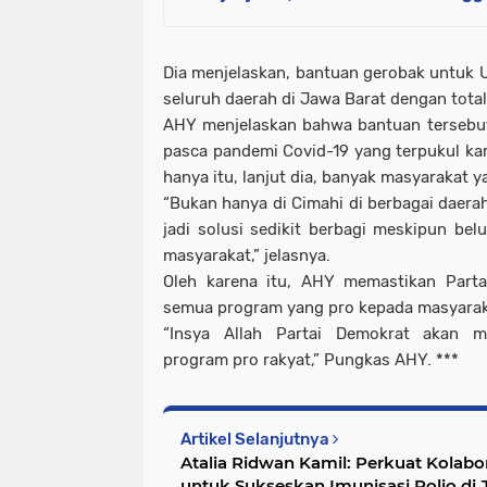
Dia menjelaskan, bantuan gerobak untuk U
seluruh daerah di Jawa Barat dengan total
AHY menjelaskan bahwa bantuan terseb
pasca pandemi Covid-19 yang terpukul ka
hanya itu, lanjut dia, banyak masyarakat y
“Bukan hanya di Cimahi di berbagai daerah
jadi solusi sedikit berbagi meskipun b
masyarakat,” jelasnya.
Oleh karena itu, AHY memastikan Part
semua program yang pro kepada masyarak
“Insya Allah Partai Demokrat akan m
program pro rakyat,” Pungkas AHY. ***
Artikel Selanjutnya
Atalia Ridwan Kamil: Perkuat Kolabo
untuk Sukseskan Imunisasi Polio di 