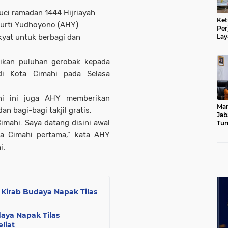
suci ramadan 1444 Hijriayah
Ket
urti Yudhoyono (AHY)
Per
yat untuk berbagi dan
Lay
Kad
ikan puluhan gerobak kepada
i Kota Cimahi pada Selasa
hi ini juga AHY memberikan
Mar
n bagi-bagi takjil gratis.
Jab
mahi. Saya datang disini awal
Tum
Leb
ta Cimahi pertama,” kata AHY
Dib
i.
Kirab Budaya Napak Tilas
aya Napak Tilas
liat