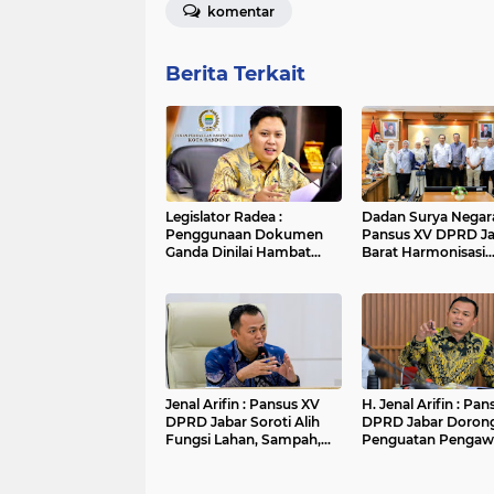
komentar
Berita Terkait
Legislator Radea :
Dadan Surya Negara
Penggunaan Dokumen
Pansus XV DPRD J
Ganda Dinilai Hambat
Barat Harmonisasi
Smart City dan
Ranperda PPLH Mel
Tingkatkan Timbulan
Konsultasi ke
Sampah di Kota Bandung
Kementerian
Jenal Arifin : Pansus XV
H. Jenal Arifin : Pa
DPRD Jabar Soroti Alih
DPRD Jabar Doron
Fungsi Lahan, Sampah,
Penguatan Pengaw
dan Sungai di Bogor
Pencemaran Lingk
di DAS Cilamaya