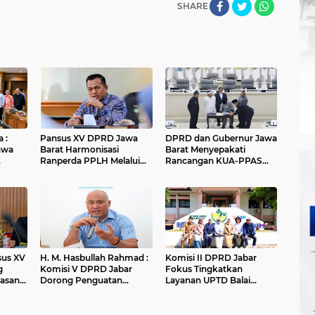
SHARE
 :
Pansus XV DPRD Jawa
DPRD dan Gubernur Jawa
awa
Barat Harmonisasi
Barat Menyepakati
Ranperda PPLH Melalui
Rancangan KUA-PPAS
alui
Konsultasi ke
APBD Tahun Anggaran
Kementerian
2027
nsus XV
H. M. Hasbullah Rahmad :
Komisi II DPRD Jabar
g
Komisi V DPRD Jabar
Fokus Tingkatkan
asan
Dorong Penguatan
Layanan UPTD Balai
ungan
Sarana dan Pemetaan
Pengujian dan Sertifikasi
Kebutuhan Sekolah
Mutu Barang Agro
Rakyat di Kabupaten