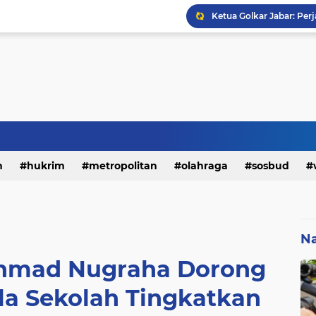
h
hukrim
metropolitan
olahraga
sosbud
Na
hmad Nugraha Dorong
ala Sekolah Tingkatkan