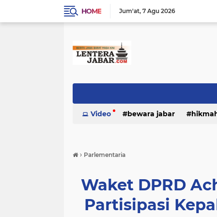
HOME
Jum'at
7 Agu 2026
Video
bewara jabar
hikma
›
Parlementaria
Waket DPRD Ac
Partisipasi Kep