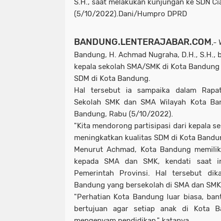
S.H., saat melakukan kunjungan ke SDN Ci
(5/10/2022).Dani/Humpro DPRD
BANDUNG.LENTERAJABAR.COM
,-
Bandung, H. Achmad Nugraha, D.H., S.H., b
kepala sekolah SMA/SMK di Kota Bandung 
SDM di Kota Bandung.
Hal tersebut ia sampaika dalam Rapa
Sekolah SMK dan SMA Wilayah Kota Ba
Bandung, Rabu (5/10/2022).
"Kita mendorong partisipasi dari kepala 
meningkatkan kualitas SDM di Kota Bandun
Menurut Achmad, Kota Bandung memiliki
kepada SMA dan SMK, kendati saat i
Pemerintah Provinsi. Hal tersebut di
Bandung yang bersekolah di SMA dan SMK
"Perhatian Kota Bandung luar biasa, ba
bertujuan agar setiap anak di Kota 
mengenyam pendidikan," katanya.