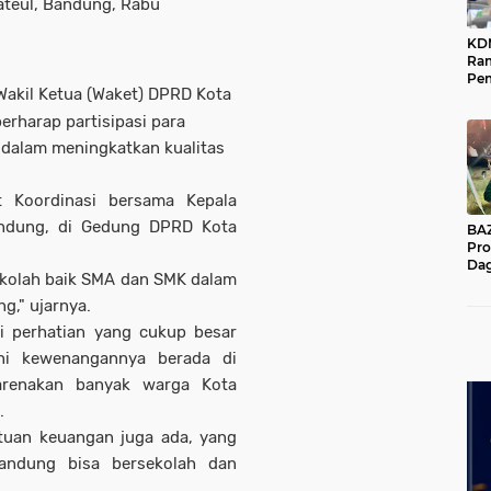
ateul, Bandung, Rabu
KD
Ra
Pe
 Wakil Ketua (Waket) DPRD Kota
Das
Wil
erharap partisipasi para
dalam meningkatkan kualitas
t Koordinasi bersama Kepala
ndung, di Gedung DPRD Kota
BAZNA
Pro
Dag
sekolah baik SMA dan SMK dalam
Pe
Mas
g," ujarnya.
Pur
 perhatian yang cukup besar
ni kewenangannya berada di
karenakan banyak warga Kota
.
ntuan keuangan juga ada, yang
Bandung bisa bersekolah dan