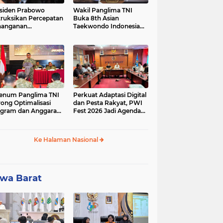
siden Prabowo
Wakil Panglima TNI
truksikan Percepatan
Buka 8th Asian
nanganan
Taekwondo Indonesia
adaman Listrik &
Open Championship
a Stabilitas Harga
2026
M
enum Panglima TNI
Perkuat Adaptasi Digital
ong Optimalisasi
dan Pesta Rakyat, PWI
gram dan Anggaran
Fest 2026 Jadi Agenda
ker Melalui Evaluasi
Tetap PWI Pusat
erja
Ke Halaman Nasional
wa Barat