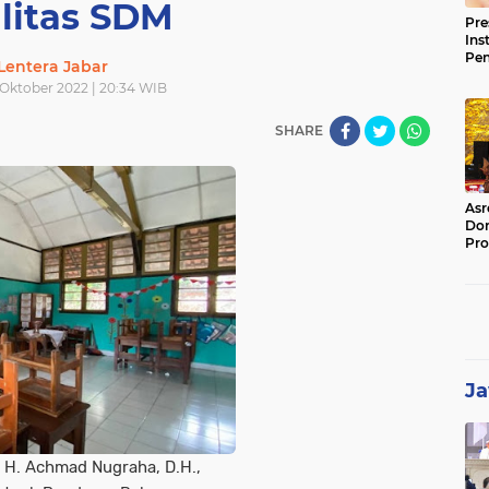
litas SDM
Pre
Ins
Pe
Lentera Jabar
Pem
 Oktober 2022 | 20:34 WIB
Jag
BB
SHARE
Asr
Dor
Pro
Sat
Kin
Ja
 H. Achmad Nugraha, D.H.,