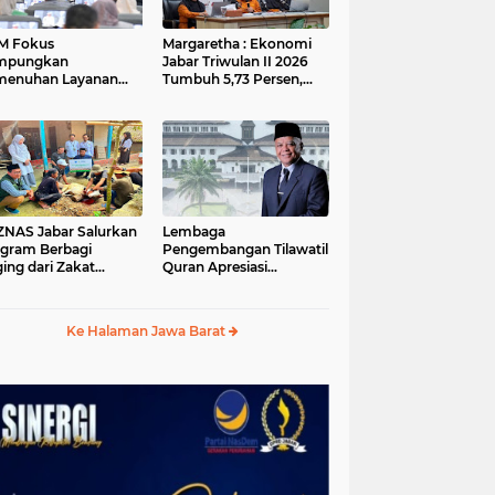
M Fokus
Margaretha : Ekonomi
mpungkan
Jabar Triwulan II 2026
menuhan Layanan
Tumbuh 5,73 Persen,
ar dan Konektivitas
Lebih Tinggi
ayah pada 2027
Dibandingkan Nasional
S Jabar Salurkan
Lembaga
gram Berbagi
Pengembangan Tilawatil
ing dari Zakat
Quran Apresiasi
ngguna BRImo untuk
Keputusan Pemprov
yarakat Desa Ciririp
Jabar Selenggarakan
wakarta
Langsung MTQ Jabar
Ke Halaman Jawa Barat