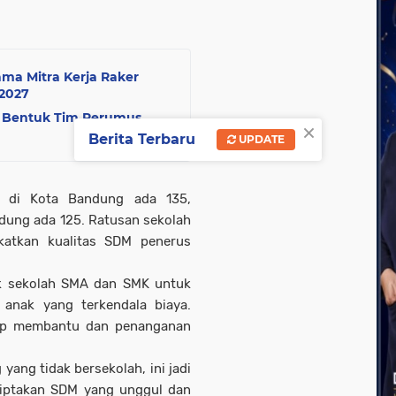
ama Mitra Kerja Raker
2027
n Bentuk Tim Perumus
×
Berita Terbaru
UPDATE
MA di Kota Bandung ada 135,
dung ada 125. Ratusan sekolah
katkan kualitas SDM penerus
ak sekolah SMA dan SMK untuk
 anak yang terkendala biaya.
iap membantu dan penanganan
ang tidak bersekolah, ini jadi
ciptakan SDM yang unggul dan