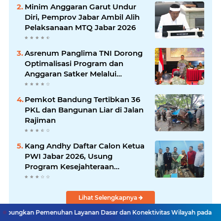
Minim Anggaran Garut Undur
Diri, Pemprov Jabar Ambil Alih
Pelaksanaan MTQ Jabar 2026
Asrenum Panglima TNI Dorong
Optimalisasi Program dan
Anggaran Satker Melalui
Evaluasi Kinerja
Pemkot Bandung Tertibkan 36
PKL dan Bangunan Liar di Jalan
Rajiman
Kang Andhy Daftar Calon Ketua
PWI Jabar 2026, Usung
Program Kesejahteraan
Wartawan hingga Peluang Kerja
Internasional
Lihat Selengkapnya
n Layanan Dasar dan Konektivitas Wilayah pada 2027
Menaker: AS