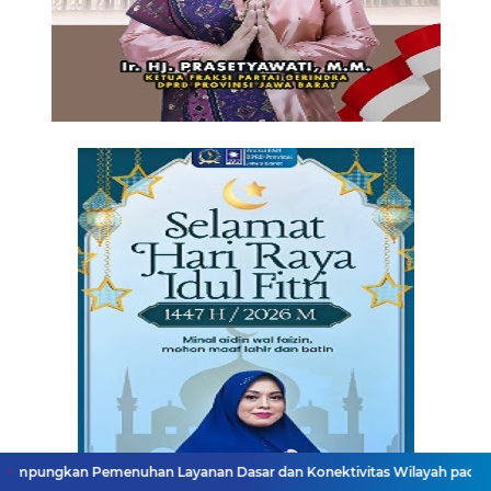
enuhan Layanan Dasar dan Konektivitas Wilayah pada 2027
Menake