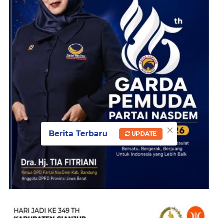
×
Berita Terbaru
UPDATE