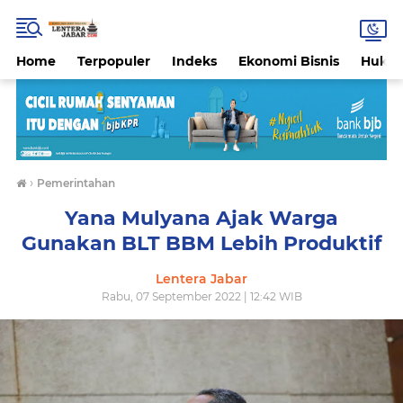
Home
Terpopuler
Indeks
Ekonomi Bisnis
Hukri
›
Pemerintahan
Yana Mulyana Ajak Warga
Gunakan BLT BBM Lebih Produktif
Lentera Jabar
Rabu, 07 September 2022 | 12:42 WIB