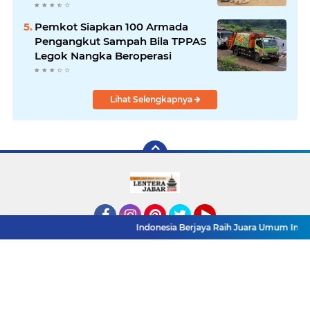
Pemkot Siapkan 100 Armada
Pengangkut Sampah Bila TPPAS
Legok Nangka Beroperasi
Lihat Selengkapnya
Indonesia Berjaya Raih Juara Umum Indonesia Open 8t
Facebook
Instagram
Pinterest
Twitter
YouTube
Redaksi
Pasang Iklan
Pedoman Media Siber
Copyright ©
2026 LenteraJabar.com