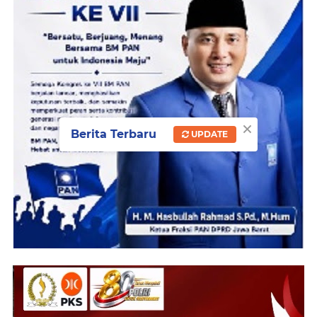
×
Berita Terbaru
UPDATE