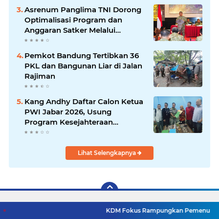
Asrenum Panglima TNI Dorong
Optimalisasi Program dan
Anggaran Satker Melalui
Evaluasi Kinerja
Pemkot Bandung Tertibkan 36
PKL dan Bangunan Liar di Jalan
Rajiman
Kang Andhy Daftar Calon Ketua
PWI Jabar 2026, Usung
Program Kesejahteraan
Wartawan hingga Peluang Kerja
Internasional
Lihat Selengkapnya
KDM Fokus Rampungkan Pemenuhan Layanan Dasar d