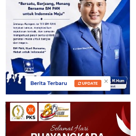
×
Berita Terbaru
UPDATE