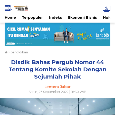
Home
Terpopuler
Indeks
Ekonomi Bisnis
Hukri
›
pendidikan
Disdik Bahas Pergub Nomor 44
Tentang Komite Sekolah Dengan
Sejumlah Pihak
Lentera Jabar
Senin, 26 September 2022 | 18:30 WIB