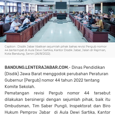
Caption : Disdik Jabar libatkan sejumlah pihak bahas revisi Pergub nomor
44 bertempat di Aula Dewi Sartika, Kantor Disdik Jabar, Jalan dr Rajiman,
Kota Bandung, Senin (26/8/2022).
BANDUNG.LENTERAJABAR.COM
,- Dinas Pendidikan
(Disdik) Jawa Barat menggodok perubahan Peraturan
Gubernur (Pergub) nomor 44 tahun 2022 tentang
Komite Sekolah.
Pematangan revisi Pergub nomor 44 tersebut
dilakukan bersinergi dengan sejumlah pihak, baik itu
Ombudsman, Tim Saber Pungli, Inspektorat dan Biro
Hukum Pemprov Jabar di Aula Dewi Sartika, Kantor