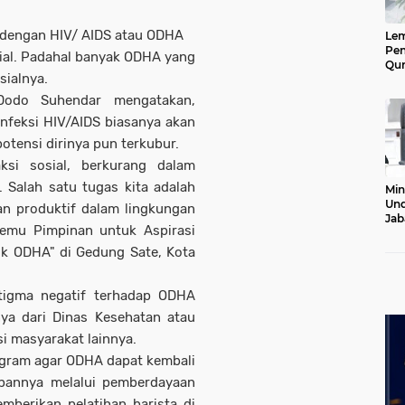
g dengan HIV/ AIDS atau ODHA
Le
Pen
osial. Padahal banyak ODHA yang
Qur
sialnya.
Ke
Jab
 Dodo Suhendar mengatakan,
Lan
infeksi HIV/AIDS biasanya akan
potensi dirinya pun terkubur.
ksi sosial, berkurang dalam
. Salah satu tugas kita adalah
Min
Und
n produktif dalam lingkungan
Jab
Temu Pimpinan untuk Aspirasi
Pel
20
k ODHA" di Gedung Sate, Kota
tigma negatif terhadap ODHA
nya dari Dinas Kesehatan atau
si masyarakat lainnya.
rogram agar ODHA dapat kembali
upannya melalui pemberdayaan
mberikan pelatihan barista di