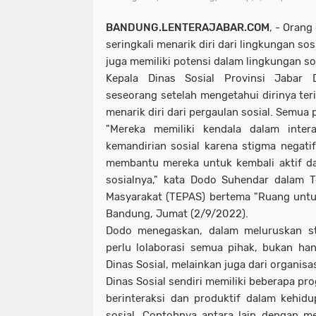
BANDUNG.LENTERAJABAR.COM
, - Oran
seringkali menarik diri dari lingkungan s
juga memiliki potensi dalam lingkungan so
Kepala Dinas Sosial Provinsi Jabar
seseorang setelah mengetahui dirinya ter
menarik diri dari pergaulan sosial. Semua 
"Mereka memiliki kendala dalam intera
kemandirian sosial karena stigma negatif
membantu mereka untuk kembali aktif da
sosialnya," kata Dodo Suhendar dalam 
Masyarakat (TEPAS) bertema "Ruang untu
Bandung, Jumat (2/9/2022).
Dodo menegaskan, dalam meluruskan s
perlu lolaborasi semua pihak, bukan ha
Dinas Sosial, melainkan juga dari organisa
Dinas Sosial sendiri memiliki beberapa p
berinteraksi dan produktif dalam kehid
sosial. Contohnya antara lain dengan me