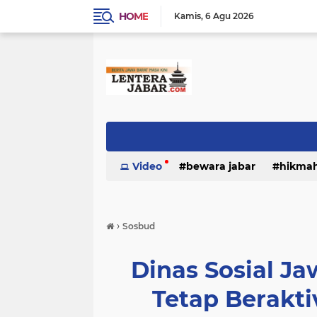
HOME
Kamis
6 Agu 2026
Video
bewara jabar
hikma
›
Sosbud
Dinas Sosial J
Tetap Beraktiv