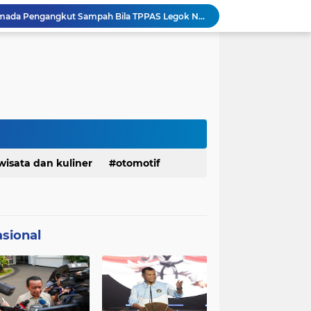
Pemkot Siapkan 100 Armada Pengangkut Sampah Bila TPPAS Legok Nangka Beroperasi
Serda Muhammad Raihan Fadhila Raih Emas pada 8th Asian Taekwondo Indonesia Open Championship 2026
Presiden Prabowo Instruksikan Percepatan Penanganan Pemadaman Listrik & Jaga Stabilitas Harga BBM
BAZNAS Jabar Salurkan Program Berbagi Daging dari Zakat Pengguna BRImo untuk Masyarakat Desa Ciririp Purwakarta
Lembaga Pengembangan Tilawatil Quran Apresiasi Keputusan Pemprov Jabar Selenggarakan Langsung MTQ Jabar
Wakil Panglima TNI Buka 8th Asian Taekwondo Indonesia Open Championship 2026
Kanwil HAM Jabar Kawal Proses Hukum, Kasus Pembunuhan Satpam Jatiluhur
Asrenum Panglima TNI Dorong Optimalisasi Program dan Anggaran Satker Melalui Evaluasi Kinerja
Menaker: ASN Kemnaker Harus Hadirkan Dampak Nyata bagi Masyarakat
wisata dan kuliner
otomotif
DPRD dan Gubernur Jawa Barat Menyepakati Rancangan KUA-PPAS APBD Tahun Anggaran 2027
sional