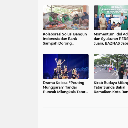
Kolaborasi Solusi Bangun
Momentum Idul Ad
Indonesia dan Bank
dan Syukuran PER
Sampah Dorong
Juara, BAZNAS Jab
Ekonomi Sirkular di
Berbagi Kebahagia
Masyarakat
Bersama Yatim di P
Asuhan Ulul Albab
Drama Kolosal "Peuting
Kirab Budaya Milan
Munggaran" Tandai
Tatar Sunda Bakal
Puncak Milangkala Tatar
Ramaikan Kota Ba
Sunda
Malam Ini