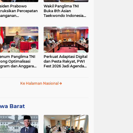
siden Prabowo
Wakil Panglima TNI
truksikan Percepatan
Buka 8th Asian
nanganan
Taekwondo Indonesia
adaman Listrik &
Open Championship
a Stabilitas Harga
2026
M
enum Panglima TNI
Perkuat Adaptasi Digital
ong Optimalisasi
dan Pesta Rakyat, PWI
gram dan Anggaran
Fest 2026 Jadi Agenda
ker Melalui Evaluasi
Tetap PWI Pusat
erja
Ke Halaman Nasional
wa Barat