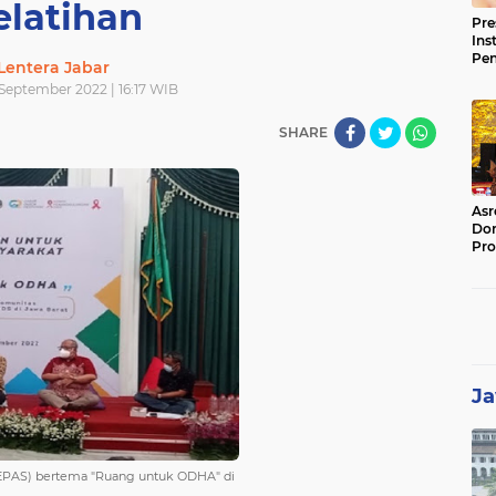
elatihan
Pre
Ins
Pe
Lentera Jabar
Pem
September 2022 | 16:17 WIB
Jag
BB
SHARE
Asr
Dor
Pro
Sat
Kin
Ja
(TEPAS) bertema "Ruang untuk ODHA" di