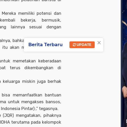
. Mereka memiliki potensi dan
kembali bekerja, bermusik,
ang lainnya sesuai dengan
×
lnya, bahkan produktif secara
Berita Terbaru
UPDATE
l itu akan mengurangi stigma
untuk memetakan keberadaan
at terus dikembangkan di
 keluarga miskin juga berhak
u bisa memanfaatkan bantuan
sama untuk mengakses bansos,
ndonesia Pintar):," tegasnya.
e (JQR) mengatakan, pihaknya
ODHA terutama pada kelompok