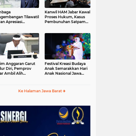
mbaga
Kanwil HAM Jabar Kawal
gembangan Tilawatil
Proses Hukum, Kasus
an Apresiasi
Pembunuhan Satpam
putusan Pemprov
Jatiluhur
ar Selenggarakan
gsung MTQ Jabar
im Anggaran Garut
Festival Kreasi Budaya
ur Diri, Pemprov
Anak Semarakkan Hari
ar Ambil Alih
Anak Nasional Jawa
aksanaan MTQ Jabar
Barat 2026, Ruang
26
Ekspresi Sekaligus
Pelestarian Budaya
Ke Halaman Jawa Barat
Sunda