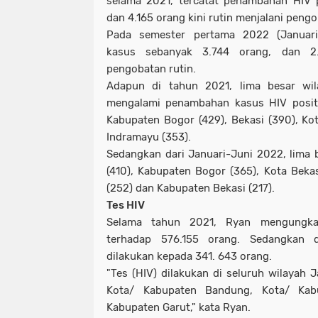
selama 2021, tercatat penambahan HIV p
dan 4.165 orang kini rutin menjalani peng
Pada semester pertama 2022 (Januari
kasus sebanyak 3.744 orang, dan 2.
pengobatan rutin.
Adapun di tahun 2021, lima besar wil
mengalami penambahan kasus HIV positi
Kabupaten Bogor (429), Bekasi (390), K
Indramayu (353).
Sedangkan dari Januari-Juni 2022, lima
(410), Kabupaten Bogor (365), Kota Beka
(252) dan Kabupaten Bekasi (217).
Tes HIV
Selama tahun 2021, Ryan mengungkap
terhadap 576.155 orang. Sedangkan d
dilakukan kepada 341. 643 orang.
"Tes (HIV) dilakukan di seluruh wilayah 
Kota/ Kabupaten Bandung, Kota/ Kab
Kabupaten Garut," kata Ryan.