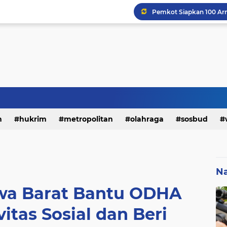
h
hukrim
metropolitan
olahraga
sosbud
Na
awa Barat Bantu ODHA
itas Sosial dan Beri