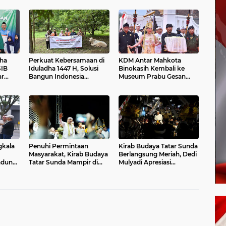
ha
Perkuat Kebersamaan di
KDM Antar Mahkota
SIB
Iduladha 1447 H, Solusi
Binokasih Kembali ke
ar
Bangun Indonesia
Museum Prabu Gesan
an
Salurkan 27 Hewan
Ulun
anti
Kurban
gkala
Penuhi Permintaan
Kirab Budaya Tatar Sunda
Masyarakat, Kirab Budaya
Berlangsung Meriah, Dedi
ndung
Tatar Sunda Mampir di
Mulyadi Apresiasi
Garut
Antusiasme Warga