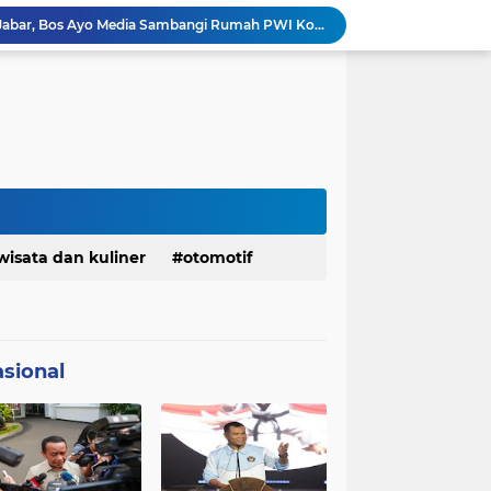
Bangkitkan Merek Legendaris Semen Kujang, SIG Bidik Penguatan Dominasi Pasar Jawa Barat
Ketua Golkar Jabar: Perjalanan Hidup Bahlil Layak Diteladani Seluruh Kader Partai
KDM Fokus Rampungkan Pemenuhan Layanan Dasar dan Konektivitas Wilayah pada 2027
Menaker: ASN Kemnaker Harus Hadirkan Dampak Nyata bagi Masyarakat
DPRD dan Gubernur Jawa Barat Menyepakati Rancangan KUA-PPAS APBD Tahun Anggaran 2027
Margaretha : Ekonomi Jabar Triwulan II 2026 Tumbuh 5,73 Persen, Lebih Tinggi Dibandingkan Nasional
Pemkot Siapkan 100 Armada Pengangkut Sampah Bila TPPAS Legok Nangka Beroperasi
Serda Muhammad Raihan Fadhila Raih Emas pada 8th Asian Taekwondo Indonesia Open Championship 2026
Info Penting! DPD Partai Demokrat Provinsi Jawa Barat Membuka Pendaftaran bakal calon Ketua
wisata dan kuliner
otomotif
Jelang Konferprov PWI Jabar, Bos Ayo Media Sambangi Rumah PWI Kota Bogor
sional