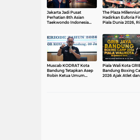
Jakarta Jadi Pusat
The Plaza Millenni
Perhatian 8th Asian
Hadirkan Euforia Fi
Taekwondo Indonesia
Piala Dunia 2026, R
Open 2026 Siap Di Gelar
Pengunjung Ramai
Nobar Argentina vs
Spanyol
Muscab KODRAT Kota
Piala Wali Kota GRI
Bandung Tetapkan Asep
Bandung Boxing C
Robin Ketua Umum
2026 Ajak Atlet da
Periode 2026–2030
Atlet Tampil di GOR
Pajajaran