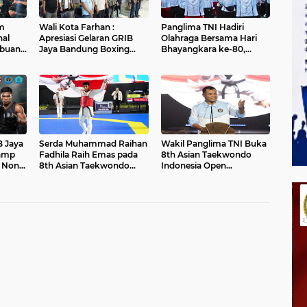
um
Wali Kota Farhan :
Panglima TNI Hadiri
nal
Apresiasi Gelaran GRIB
Olahraga Bersama Hari
ibuan
Jaya Bandung Boxing
Bhayangkara ke-80,
kan
Camp 2026
Perkuat Soliditas TNI-
Polri
B Jaya
Serda Muhammad Raihan
Wakil Panglima TNI Buka
amp
Fadhila Raih Emas pada
8th Asian Taekwondo
n Non-
8th Asian Taekwondo
Indonesia Open
Indonesia Open
Championship 2026
Championship 2026