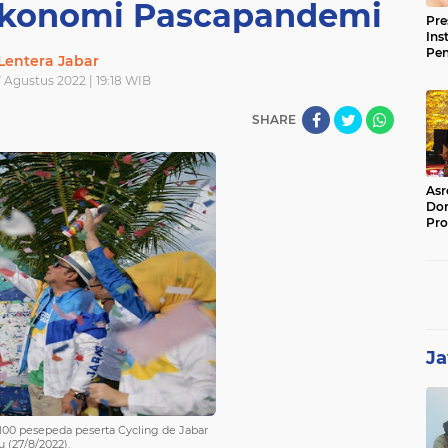
 Ekonomi Pascapandemi
Pre
Ins
Pe
Lentera Jabar
Pem
 Agustus 2022 | 19:18 WIB
Jag
BB
SHARE
Asr
Dor
Pro
Sat
Kin
Ja
100 pesepeda peserta Cycling de Jabar
 (27/8/2022).