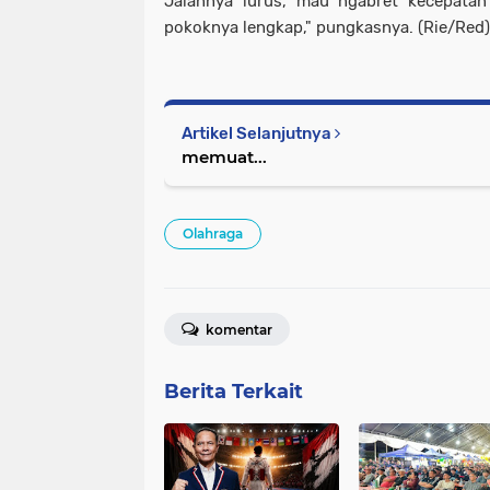
Jalannya lurus, mau ngabret kecepatan
pokoknya lengkap," pungkasnya. (Rie/Red)
Artikel Selanjutnya
memuat...
Olahraga
komentar
Berita Terkait