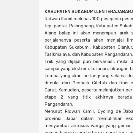
KABUPATEN SUKABUMI.LENTERAJABAR
Ridwan Kamil melepas 100 pesepeda peser
tepi pantai Palangpang, Kabupaten Sukab
Ajang balap ini akan menempuh jarak s
perjalananya peserta akan menjajal li
Kabupaten Sukabumi, Kabupaten Cianjur
Tasikmalaya, dan Kabupaten Pangandaran
Trek yang dijajal pun bervariasi, mulai 
sampai yang ekstrem, turunan, tikungan ta
Lomba yang akan berlangsung selama dua
dimulai dari Geopark Ciletuh dan finis 
Garut. Kemudian, peserta melanjutkan per
etape 2 yang titik akhirnya berada
Pangandaran.
Menurut Ridwan Kamil, Cycling de Ja
provinsi Jabar dalam memulihkan ek
menyambut antusias warga yang gemar b
pemandangan alam terbuka ( sport tourism