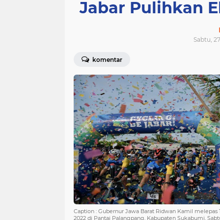
Jabar Pulihkan
Sabtu, 27
komentar
Caption : Gubernur Jawa Barat Ridwan Kamil melepas 
2022 di Pantai Palangpang, Kabupaten Sukabumi, Sabtu