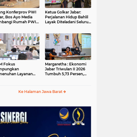
ang Konferprov PWI
Ketua Golkar Jabar:
ar, Bos Ayo Media
Perjalanan Hidup Bahlil
mbangi Rumah PWI
Layak Diteladani Seluruh
a Bogor
Kader Partai
M Fokus
Margaretha : Ekonomi
mpungkan
Jabar Triwulan II 2026
menuhan Layanan
Tumbuh 5,73 Persen,
ar dan Konektivitas
Lebih Tinggi
ayah pada 2027
Dibandingkan Nasional
Ke Halaman Jawa Barat