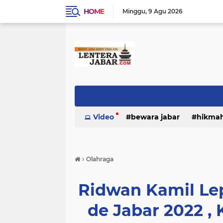
HOME
Minggu
9 Agu 2026
Video
bewara jabar
hikma
›
Olahraga
Ridwan Kamil Lep
de Jabar 2022 