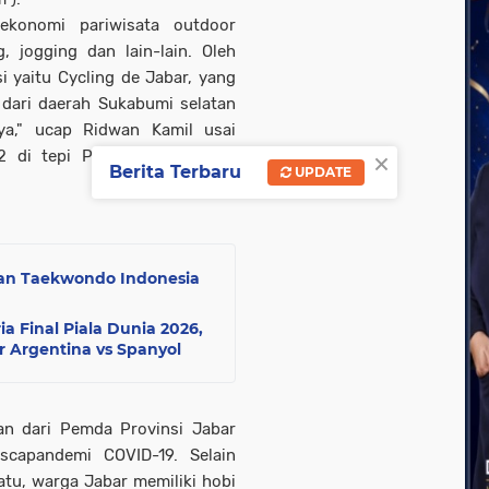
konomi pariwisata outdoor
, jogging dan lain-lain. Oleh
si yaitu Cycling de Jabar, yang
 dari daerah Sukabumi selatan
ya," ucap Ridwan Kamil usai
×
 di tepi Pantai Palangpang,
Berita Terbaru
UPDATE
sian Taekwondo Indonesia
a Final Piala Dunia 2026,
 Argentina vs Spanyol
an dari Pemda Provinsi Jabar
scapandemi COVID-19. Selain
satu, warga Jabar memiliki hobi