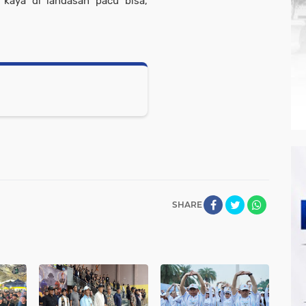
 kaya di landasan pacu bisa,
SHARE