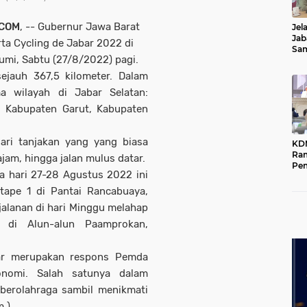
.COM
, -- Gubernur Jawa Barat
Jel
Jab
ta Cycling de Jabar 2022 di
Sa
umi, Sabtu (27/8/2022) pagi.
Kot
ejauh 367,5 kilometer. Dalam
ma wilayah di Jabar Selatan:
, Kabupaten Garut, Kabupaten
.
dari tanjakan yang yang biasa
KD
Ra
jam, hingga jalan mulus datar.
Pe
 hari 27-28 Agustus 2022 ini
Das
Wil
etape 1 di Pantai Rancabuaya,
jalanan di hari Minggu melahap
 di Alun-alun Paamprokan,
bar merupakan respons Pemda
onomi. Salah satunya dalam
erolahraga sambil menikmati
 ).