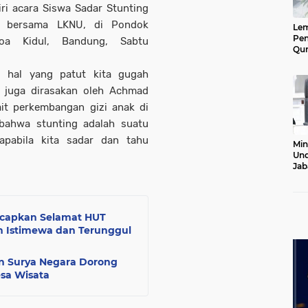
ri acara Siswa Sadar Stunting
n bersama LKNU, di Pondok
Le
Pen
loa Kidul, Bandung, Sabtu
Qur
Ke
Jab
i hal yang patut kita gugah
Lan
t juga dirasakan oleh Achmad
it perkembangan gizi anak di
ahwa stunting adalah suatu
apabila kita sadar dan tahu
Min
Und
Jab
Pel
20
Ucapkan Selamat HUT
h Istimewa dan Terunggul
n Surya Negara Dorong
esa Wisata