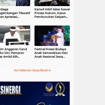
mbaga
Kanwil HAM Jabar Kawal
gembangan Tilawatil
Proses Hukum, Kasus
an Apresiasi
Pembunuhan Satpam
putusan Pemprov
Jatiluhur
ar Selenggarakan
gsung MTQ Jabar
im Anggaran Garut
Festival Kreasi Budaya
ur Diri, Pemprov
Anak Semarakkan Hari
ar Ambil Alih
Anak Nasional Jawa
aksanaan MTQ Jabar
Barat 2026, Ruang
26
Ekspresi Sekaligus
Pelestarian Budaya
Ke Halaman Jawa Barat
Sunda