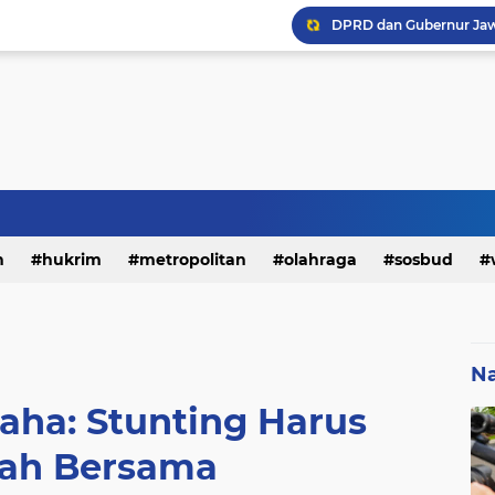
h
hukrim
metropolitan
olahraga
sosbud
Na
ha: Stunting Harus
ah Bersama