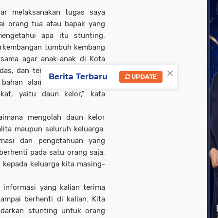
dar melaksanakan tugas saya
ai orang tua atau bapak yang
engetahui apa itu stunting.
 perkembangan tumbuh kembang
ersama agar anak-anak di Kota
×
das, dan terpenuhi kebutuhan
Berita Terbaru
UPDATE
 bahan alami yang seringkali
at, yaitu daun kelor," kata
gaimana mengolah daun kelor
lita maupun seluruh keluarga.
masi dan pengetahuan yang
berhenti pada satu orang saja,
 kepada keluarga kita masing-
, informasi yang kalian terima
ampai berhenti di kalian. Kita
darkan stunting untuk orang