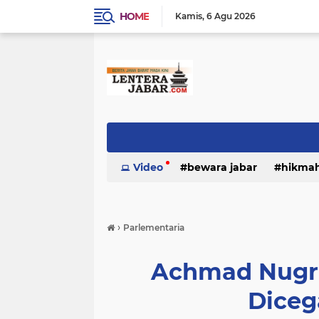
HOME
Kamis
6 Agu 2026
Video
bewara jabar
hikma
›
Parlementaria
Achmad Nugra
Diceg