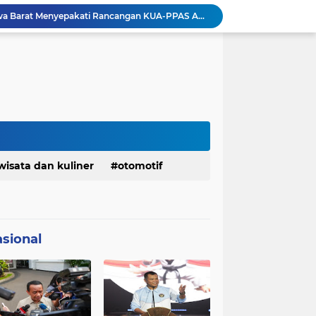
Pemkot Siapkan 100 Armada Pengangkut Sampah Bila TPPAS Legok Nangka Beroperasi
Serda Muhammad Raihan Fadhila Raih Emas pada 8th Asian Taekwondo Indonesia Open Championship 2026
Presiden Prabowo Instruksikan Percepatan Penanganan Pemadaman Listrik & Jaga Stabilitas Harga BBM
BAZNAS Jabar Salurkan Program Berbagi Daging dari Zakat Pengguna BRImo untuk Masyarakat Desa Ciririp Purwakarta
Lembaga Pengembangan Tilawatil Quran Apresiasi Keputusan Pemprov Jabar Selenggarakan Langsung MTQ Jabar
Wakil Panglima TNI Buka 8th Asian Taekwondo Indonesia Open Championship 2026
Kanwil HAM Jabar Kawal Proses Hukum, Kasus Pembunuhan Satpam Jatiluhur
Asrenum Panglima TNI Dorong Optimalisasi Program dan Anggaran Satker Melalui Evaluasi Kinerja
Menaker: ASN Kemnaker Harus Hadirkan Dampak Nyata bagi Masyarakat
wisata dan kuliner
otomotif
DPRD dan Gubernur Jawa Barat Menyepakati Rancangan KUA-PPAS APBD Tahun Anggaran 2027
sional