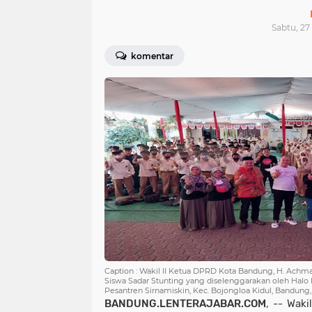
Sabtu, 27
komentar
Caption : Wakil II Ketua DPRD Kota Bandung, H. Achmad
Siswa Sadar Stunting yang diselenggarakan oleh Hal
Pesantren Sirnamiskin, Kec. Bojongloa Kidul, Bandung
BANDUNG.LENTERAJABAR.COM
, -- Wak