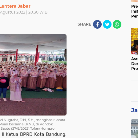
Lentera Jabar
Pre
Ins
 Agustus 2022 | 20:30 WIB
Pe
Pem
SHARE
Jag
BB
Asr
Dor
Pro
Sat
Kin
Ja
 Nugraha, D.H., S.H., menghadiri acara
o Puan bersama LKNU, di Pondok
, Sabtu (27/8/2022).Tofan/Humpro
il II Ketua DPRD Kota Bandung,