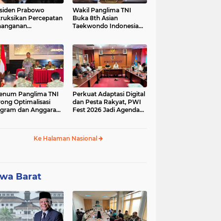
siden Prabowo
Wakil Panglima TNI
truksikan Percepatan
Buka 8th Asian
nanganan
Taekwondo Indonesia
adaman Listrik &
Open Championship
a Stabilitas Harga
2026
M
enum Panglima TNI
Perkuat Adaptasi Digital
ong Optimalisasi
dan Pesta Rakyat, PWI
gram dan Anggaran
Fest 2026 Jadi Agenda
ker Melalui Evaluasi
Tetap PWI Pusat
erja
Ke Halaman Nasional
wa Barat