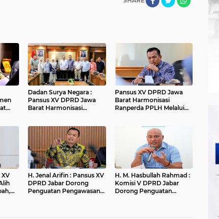
SHARE
Dadan Surya Negara :
Pansus XV DPRD Jawa
men
Pansus XV DPRD Jawa
Barat Harmonisasi
at
Barat Harmonisasi
Ranperda PPLH Melalui
Ranperda PPLH Melalui
Konsultasi ke
an
Konsultasi ke
Kementerian
andung
Kementerian
H. Jenal Arifin : Pansus XV
H. M. Hasbullah Rahmad :
Alih
DPRD Jabar Dorong
Komisi V DPRD Jabar
pah,
Penguatan Pengawasan
Dorong Penguatan
r
Pencemaran Lingkungan
Sarana dan Pemetaan
di DAS Cilamaya
Kebutuhan Sekolah
Rakyat di Kabupaten