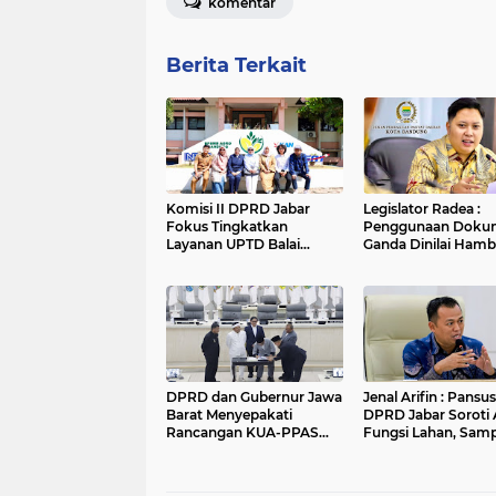
komentar
Berita Terkait
Komisi II DPRD Jabar
Legislator Radea :
Fokus Tingkatkan
Penggunaan Doku
Layanan UPTD Balai
Ganda Dinilai Hamb
Pengujian dan Sertifikasi
Smart City dan
Mutu Barang Agro
Tingkatkan Timbul
Sampah di Kota B
DPRD dan Gubernur Jawa
Jenal Arifin : Pansus XV
Barat Menyepakati
DPRD Jabar Soroti 
Rancangan KUA-PPAS
Fungsi Lahan, Sam
APBD Tahun Anggaran
dan Sungai di Bogo
2027