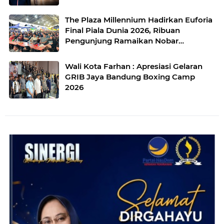
The Plaza Millennium Hadirkan Euforia
Final Piala Dunia 2026, Ribuan
Pengunjung Ramaikan Nobar
Argentina vs Spanyol
Wali Kota Farhan : Apresiasi Gelaran
GRIB Jaya Bandung Boxing Camp
2026