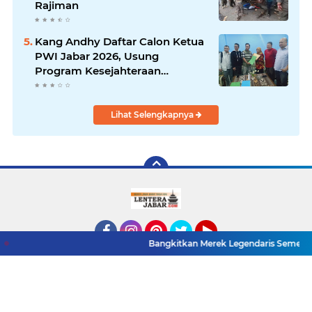
Rajiman
Kang Andhy Daftar Calon Ketua
PWI Jabar 2026, Usung
Program Kesejahteraan
Wartawan hingga Peluang Kerja
Internasional
Lihat Selengkapnya
Bangkitkan Merek Legendaris Semen Kujang, SIG 
Facebook
Instagram
Pinterest
Twitter
YouTube
Redaksi
Pasang Iklan
Pedoman Media Siber
Copyright ©
2026 LenteraJabar.com