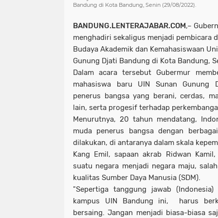
Bandung di Kota Bandung, Senin (29/08/2022).
BANDUNG.LENTERAJABAR.COM
,– Guber
menghadiri sekaligus menjadi pembicara 
Budaya Akademik dan Kemahasiswaan Univ
Gunung Djati Bandung di Kota Bandung, S
Dalam acara tersebut Gubermur membe
mahasiswa baru UIN Sunan Gunung Dj
penerus bangsa yang berani, cerdas, m
lain, serta progesif terhadap perkembangan 
Menurutnya, 20 tahun mendatang, Indone
muda penerus bangsa dengan berbagai
dilakukan, di antaranya dalam skala kep
Kang Emil, sapaan akrab Ridwan Kamil, 
suatu negara menjadi negara maju, sala
kualitas Sumber Daya Manusia (SDM).
"Sepertiga tanggung jawab (Indonesia)
kampus UIN Bandung ini, harus berku
bersaing. Jangan menjadi biasa-biasa saj