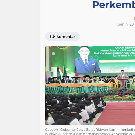
Perkemb
Senin, 29
komentar
Caption : Gubernur Jawa Barat Ridwan Kamil menjadi
Budaya Akademik dan Kemahasiswaan Universitas Isl