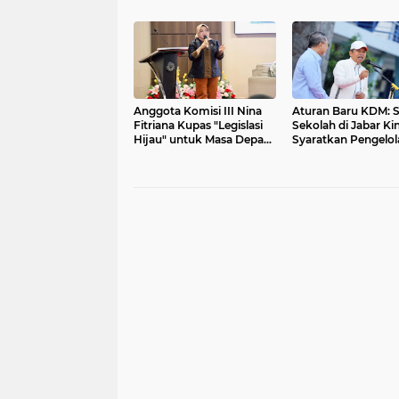
Dibangun dari Kebiasaan
12 Tahun Harus Dij
Sederhana di Rumah
Negara
Anggota Komisi III Nina
Aturan Baru KDM: S
Fitriana Kupas "Legislasi
Sekolah di Jabar Kin
Hijau" untuk Masa Depan
Syaratkan Pengelol
Lingkungan di UIN SGD
Sampah
Bandung