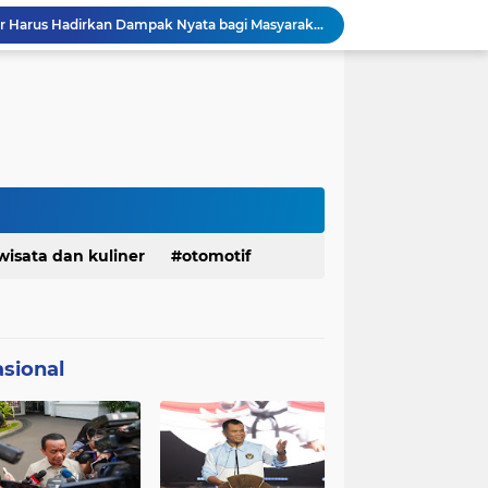
DPRD dan Gubernur Jawa Barat Menyepakati Rancangan KUA-PPAS APBD Tahun Anggaran 2027
Pemkot Siapkan 100 Armada Pengangkut Sampah Bila TPPAS Legok Nangka Beroperasi
Serda Muhammad Raihan Fadhila Raih Emas pada 8th Asian Taekwondo Indonesia Open Championship 2026
Presiden Prabowo Instruksikan Percepatan Penanganan Pemadaman Listrik & Jaga Stabilitas Harga BBM
BAZNAS Jabar Salurkan Program Berbagi Daging dari Zakat Pengguna BRImo untuk Masyarakat Desa Ciririp Purwakarta
Lembaga Pengembangan Tilawatil Quran Apresiasi Keputusan Pemprov Jabar Selenggarakan Langsung MTQ Jabar
Wakil Panglima TNI Buka 8th Asian Taekwondo Indonesia Open Championship 2026
Kanwil HAM Jabar Kawal Proses Hukum, Kasus Pembunuhan Satpam Jatiluhur
KDM Fokus Rampungkan Pemenuhan Layanan Dasar dan Konektivitas Wilayah pada 2027
wisata dan kuliner
otomotif
Menaker: ASN Kemnaker Harus Hadirkan Dampak Nyata bagi Masyarakat
sional