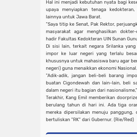
Hal ini menjadi kebutuhan nyata bagi kes
upaya menyiapkan tenaga kedokteran,
lainnya untuk Jawa Barat.
"Saya titip ke Senat, Pak Rektor, perjuan
masyarakat agar menghasilkan dokter
hadir Fakultas Kedokteran UIN Sunan Gunu
Di sisi lain, terkait negara Srilanka ya
impor ke luar negeri yang terlalu bes
khususnya untuk mahasiswa baru agar be
negeri) guna menaikkan ekonomi Nasional
"Adik-adik, jangan beli-beli barang imp
buatan Cigondewah dan lain-lain, beli sa
dalam negeri itu bagian dari nasionalisme
Terakhir, Kang Emil memberikan doorpri
berulang tahun di hari ini. Ada tiga o
mereka dipersilakan menuju panggung, d
bertuliskan "RK" dari Gubernur. (Rie/Red)