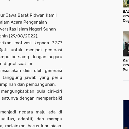
BAZNA
nur Jawa Barat Ridwan Kamil
Pro
Dag
dalam Acara Pengenalan
Pe
ersitas Islam Negeri Sunan
Mas
Pur
enin (29/08/2022).
rikan motivasi kepada 7.377
ati untuk menjadi generasi
ampu bersaing dengan negara
Kan
digital saat ini.
Pro
Pe
sia akan diisi oleh generasi
Jat
 tanggung jawab yang perlu
emimpinan dan pembangunan.
mengungkapkan pula ciri-ciri
h satunya dengan memperbaiki
 menjadi negara maju ada di
alitas, adaptif, dan mampu
a, melainkan harus luar biasa.