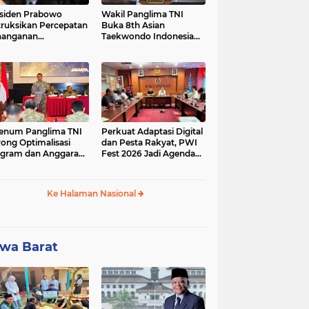
siden Prabowo
Wakil Panglima TNI
truksikan Percepatan
Buka 8th Asian
nanganan
Taekwondo Indonesia
adaman Listrik &
Open Championship
a Stabilitas Harga
2026
M
enum Panglima TNI
Perkuat Adaptasi Digital
ong Optimalisasi
dan Pesta Rakyat, PWI
gram dan Anggaran
Fest 2026 Jadi Agenda
ker Melalui Evaluasi
Tetap PWI Pusat
erja
Ke Halaman Nasional
wa Barat