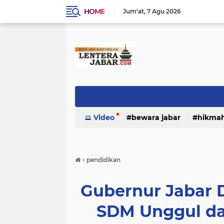
HOME
Jum'at
7 Agu 2026
Video
bewara jabar
hikma
›
pendidikan
Gubernur Jabar 
SDM Unggul da