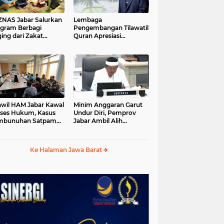
S Jabar Salurkan
Lembaga
gram Berbagi
Pengembangan Tilawatil
ing dari Zakat
Quran Apresiasi
ngguna BRImo untuk
Keputusan Pemprov
yarakat Desa Ciririp
Jabar Selenggarakan
wakarta
Langsung MTQ Jabar
wil HAM Jabar Kawal
Minim Anggaran Garut
ses Hukum, Kasus
Undur Diri, Pemprov
mbunuhan Satpam
Jabar Ambil Alih
iluhur
Pelaksanaan MTQ Jabar
2026
Ke Halaman Jawa Barat