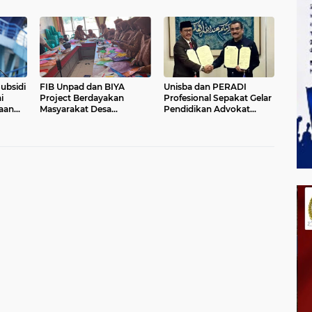
amin
Maung dengan Industri
ubsidi
FIB Unpad dan BIYA
Unisba dan PERADI
i
Project Berdayakan
Profesional Sepakat Gelar
aan
Masyarakat Desa
Pendidikan Advokat
Cijambu, Sumedang
Berkelanjutan
melalui Lokakarya Daur
Ulang Plastik