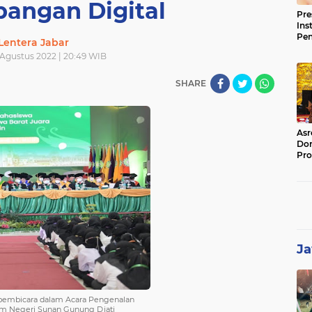
angan Digital
Pre
Ins
Pe
Lentera Jabar
Pem
 Agustus 2022 | 20:49 WIB
Jag
BB
SHARE
Asr
Dor
Pro
Sat
Kin
Ja
 pembicara dalam Acara Pengenalan
am Negeri Sunan Gunung Djati