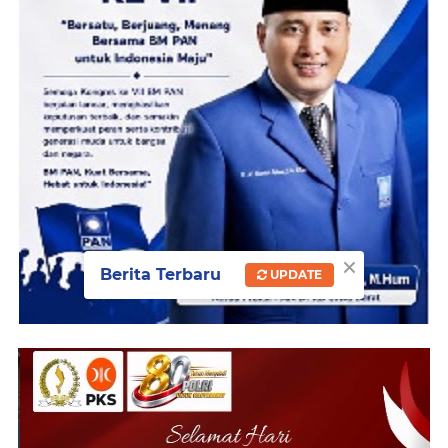
×
Berita Terbaru
UPDATE